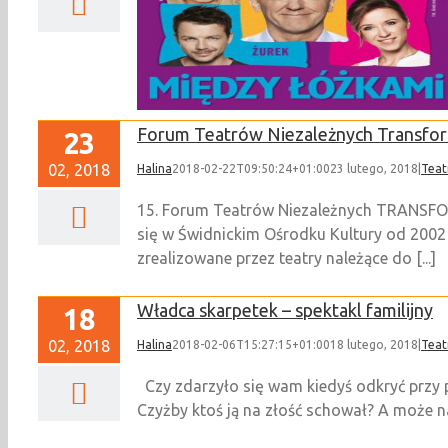
 teatralny [BILETY
NE]
Forum Teatrów Niezależnych Transfo
23
02, 2018
Halina
2018-02-22T09:50:24+01:00
23 lutego, 2018
|
Teat
15. Forum Teatrów Niezależnych TRANSFO
się w Świdnickim Ośrodku Kultury od 2002
zrealizowane przez teatry należące do [...]
Władca skarpetek – spektakl familijny
18
02, 2018
Halina
2018-02-06T15:27:15+01:00
18 lutego, 2018
|
Teat
Czy zdarzyło się wam kiedyś odkryć przy po
Czyżby ktoś ją na złość schował? A może na