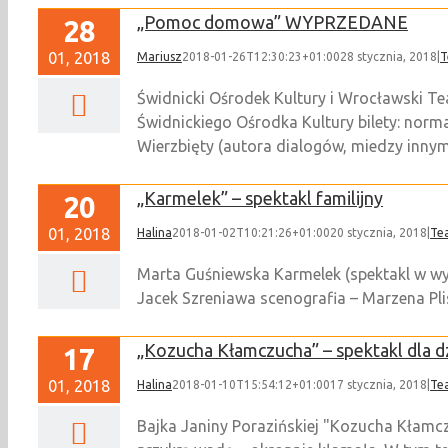
„Pomoc domowa” WYPRZEDANE
28
01, 2018
Mariusz
2018-01-26T12:30:23+01:00
28 stycznia, 2018
|
T
Świdnicki Ośrodek Kultury i Wrocławski Te
Świdnickiego Ośrodka Kultury bilety: norm
Wierzbięty (autora dialogów, miedzy innymi 
„Karmelek” – spektakl familijny
20
01, 2018
Halina
2018-01-02T10:21:26+01:00
20 stycznia, 2018
|
Te
Marta Guśniewska Karmelek (spektakl w wy
Jacek Szreniawa scenografia – Marzena Pli
„Kozucha Kłamczucha” – spektakl dla
17
01, 2018
Halina
2018-01-10T15:54:12+01:00
17 stycznia, 2018
|
Te
Bajka Janiny Porazińskiej "Kozucha Kłamc