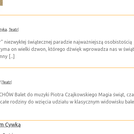
zyka
,
Teatr
|
 niezwykłej świątecznej paradzie najważniejszą osobistością j
a on wielki dzwon, którego dźwięk wprowadza nas w świątec
y [...]
7
|
Teatr
|
W Balet do muzyki Piotra Czajkowskiego Magia świąt, czar 
całe rodziny do wzięcia udziału w klasycznym widowisku ba
em Cywką