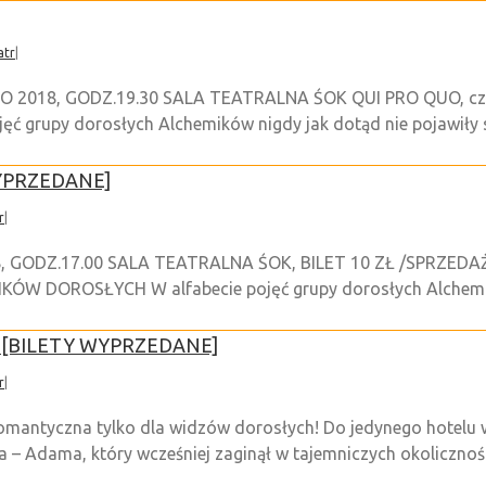
atr
|
 2018, GODZ.19.30 SALA TEATRALNA ŚOK QUI PRO QUO, czyl
rupy dorosłych Alchemików nigdy jak dotąd nie pojawiły się
 WYPRZEDANE]
r
|
GODZ.17.00 SALA TEATRALNA ŚOK, BILET 10 ZŁ /SPRZEDAŻ 
ÓW DOROSŁYCH W alfabecie pojęć grupy dorosłych Alchemikó
kl [BILETY WYPRZEDANE]
r
|
yczna tylko dla widzów dorosłych! Do jedynego hotelu w m
 Adama, który wcześniej zaginął w tajemniczych okolicznościa