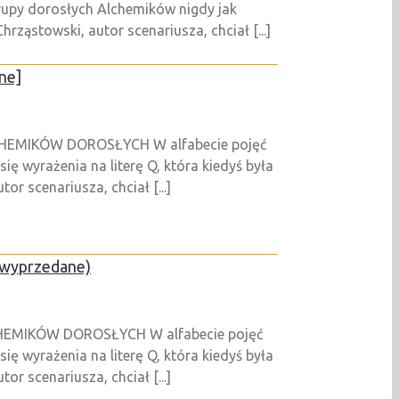
py dorosłych Alchemików nigdy jak
hrząstowski, autor scenariusza, chciał [...]
ne]
LCHEMIKÓW DOROSŁYCH W alfabecie pojęć
ię wyrażenia na literę Q, która kiedyś była
or scenariusza, chciał [...]
y wyprzedane)
CHEMIKÓW DOROSŁYCH W alfabecie pojęć
ię wyrażenia na literę Q, która kiedyś była
or scenariusza, chciał [...]