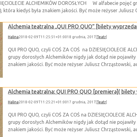
SIĘCIOLECIE ALCHEMIKÓW DOROSŁYCH W alfabecie pojęć gru
, która kiedyś była znakiem jakości. Być może reżyser Juliusz C
Alchemia teatralna „QUI PRO QUO” [bilety wyprzeda
Halina
2018-02-09T11:25:51+01:00
18 grudnia, 2017
|
Teatr
|
QUI PRO QUO, czyli COŚ ZA COŚ na DZIESIĘCIOLECIE A
grupy dorosłych Alchemików nigdy jak dotąd nie pojawiły s
znakiem jakości. Być może reżyser Juliusz Chrząstowski, aut
Alchemia teatralna: QUI PRO QUO [premiera]( bilet
Halina
2018-02-09T11:25:21+01:00
17 grudnia, 2017
|
Teatr
|
QUI PRO QUO, czyli COŚ ZA COŚ na DZIESIĘCIOLECIE AL
grupy dorosłych Alchemików nigdy jak dotąd nie pojawiły s
znakiem jakości. Być może reżyser Juliusz Chrząstowski, aut