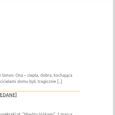
Simon. Ona – ciepła, dobra, kochająca
ielami domu byli, tragicznie [...]
RZEDANE]
spektakl pt. "Między łóżkami". 1 marca