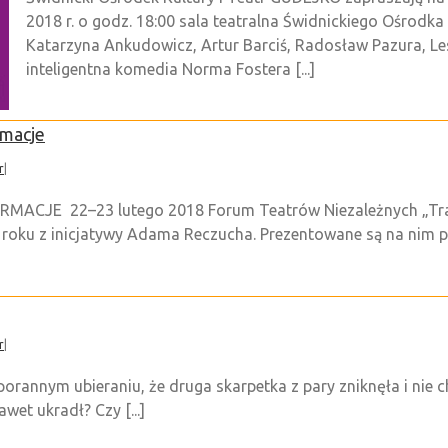
2018 r. o godz. 18:00 sala teatralna Świdnickiego Ośrodk
Katarzyna Ankudowicz, Artur Barciś, Radosław Pazura, Le
inteligentna komedia Norma Fostera [...]
rmacje
r
|
RMACJE 22–23 lutego 2018 Forum Teatrów Niezależnych „Tra
 roku z inicjatywy Adama Reczucha. Prezentowane są na nim pr
r
|
rannym ubieraniu, że druga skarpetka z pary zniknęła i nie ch
wet ukradł? Czy [...]