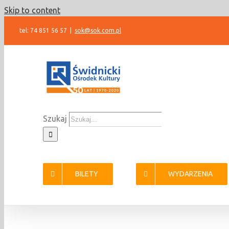
Skip to content
tel: 74 851 56 57
|
sok@sok.com.pl
Szukaj
BILETY
WYDARZENIA