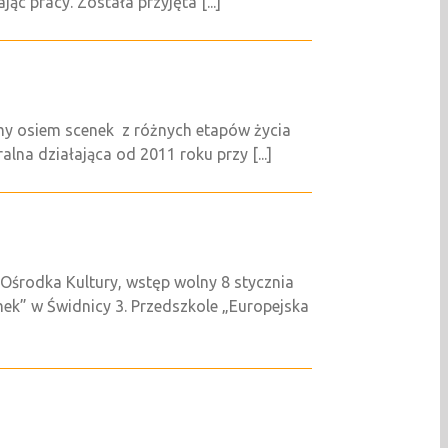
c pracy. Została przyjęta [...]
ymy osiem scenek z różnych etapów życia
lna działająca od 2011 roku przy [...]
środka Kultury, wstęp wolny 8 stycznia
mek” w Świdnicy 3. Przedszkole „Europejska