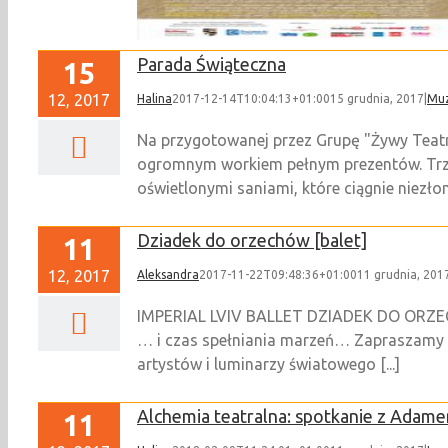
Parada Świąteczna
15
12, 2017
Halina
2017-12-14T10:04:13+01:00
15 grudnia, 2017
|
Mu
Na przygotowanej przez Grupę "Żywy Teatr"
ogromnym workiem pełnym prezentów. Trzym
oświetlonymi saniami, które ciągnie niezłomn
Dziadek do orzechów [balet]
11
12, 2017
Aleksandra
2017-11-22T09:48:36+01:00
11 grudnia, 201
IMPERIAL LVIV BALLET DZIADEK DO ORZECHÓ
… i czas spełniania marzeń… Zapraszamy 
artystów i luminarzy światowego [...]
Alchemia teatralna: spotkanie z Adam
11