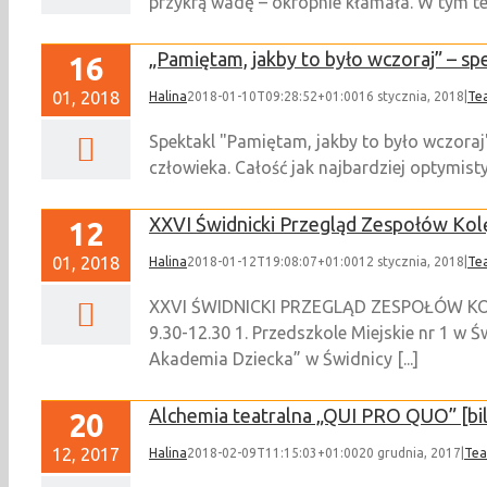
przykrą wadę – okropnie kłamała. W tym też 
„Pamiętam, jakby to było wczoraj” – sp
16
01, 2018
Halina
2018-01-10T09:28:52+01:00
16 stycznia, 2018
|
Te
Spektakl "Pamiętam, jakby to było wczoraj
człowieka. Całość jak najbardziej optymist
XXVI Świdnicki Przegląd Zespołów Kol
12
01, 2018
Halina
2018-01-12T19:08:07+01:00
12 stycznia, 2018
|
Te
XXVI ŚWIDNICKI PRZEGLĄD ZESPOŁÓW KOLĘDN
9.30-12.30 1. Przedszkole Miejskie nr 1 w
Akademia Dziecka” w Świdnicy [...]
Alchemia teatralna „QUI PRO QUO” [bi
20
12, 2017
Halina
2018-02-09T11:15:03+01:00
20 grudnia, 2017
|
Tea