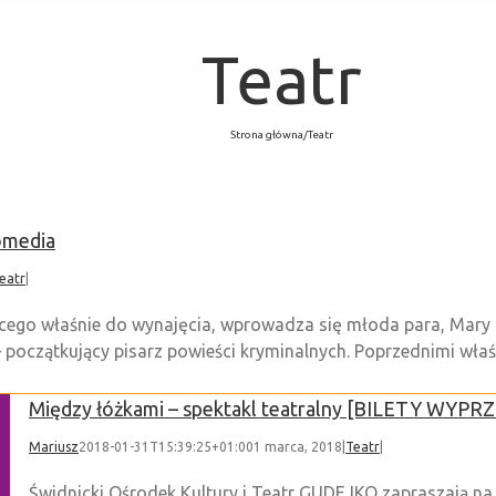
Teatr
Strona główna
/
Teatr
omedia
eatr
|
o właśnie do wynajęcia, wprowadza się młoda para, Mary i 
początkujący pisarz powieści kryminalnych. Poprzednimi właścic
Między łóżkami – spektakl teatralny [BILETY WYP
Mariusz
2018-01-31T15:39:25+01:00
1 marca, 2018
|
Teatr
|
Świdnicki Ośrodek Kultury i Teatr GUDEJKO zapraszają na 