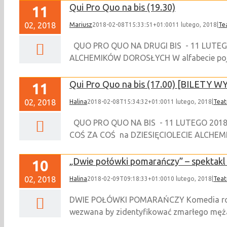
Qui Pro Quo na bis (19.30)
11
02, 2018
Mariusz
2018-02-08T15:33:51+01:00
11 lutego, 2018
|
Te
QUO PRO QUO NA DRUGI BIS - 11 LUTEGO
ALCHEMIKÓW DOROSŁYCH W alfabecie pojęć g
Qui Pro Quo na bis (17.00) [BILETY
11
02, 2018
Halina
2018-02-08T15:34:32+01:00
11 lutego, 2018
|
Teat
QUO PRO QUO NA BIS - 11 LUTEGO 2018, 
COŚ ZA COŚ na DZIESIĘCIOLECIE ALCHEMIK
„Dwie połówki pomarańczy” – spekta
10
02, 2018
Halina
2018-02-09T09:18:33+01:00
10 lutego, 2018
|
Teat
DWIE POŁÓWKI POMARAŃCZY Komedia romant
wezwana by zidentyfikować zmarłego męża –