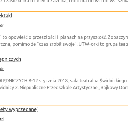
czasie kurka o imieniu Zazulka, chodziła od wsi do wsi szukają
ektakl
atr
|
" to opowieść o przeszłości i planach na przyszłość. Zobacz
yczna, pomimo że "czas zrobił swoje". UTW-orki to grupa teatra
ędniczych
atr
|
ICZYCH 8-12 stycznia 2018, sala teatralna Świdnickiego O
 Świdnicy 2. Niepubliczne Przedszkole Artystyczne „Bajkowy Do
lety wyprzedane]
tr
|