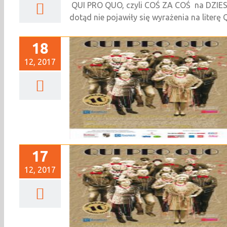
QUI PRO QUO, czyli COŚ ZA COŚ na DZIE
dotąd nie pojawiły się wyrażenia na literę Q
18
12, 2017
 PRO QUO” [bilety
ne]
17
12, 2017
RO QUO [premiera](
edane)