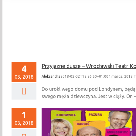
Przyjazne dusze – Wrocławski Teatr K
4
03, 2018
Aleksandra
2018-02-02T12:26:50+01:00
4 marca, 2018
|
T
Do urokliwego domu pod Londynem, będąceg
swego męża dziewczyna. Jest w ciąży. On – 
1
03, 2018