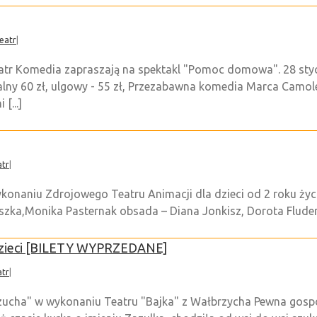
eatr
|
atr Komedia zapraszają na spektakl "Pomoc domowa". 28 stycz
alny 60 zł, ulgowy - 55 zł, Przezabawna komedia Marca Camol
[...]
atr
|
konaniu Zdrojowego Teatru Animacji dla dzieci od 2 roku ży
szka,Monika Pasternak obsada – Diana Jonkisz, Dorota Fluder,
 dzieci [BILETY WYPRZEDANE]
atr
|
zucha" w wykonaniu Teatru "Bajka" z Wałbrzycha Pewna gospod