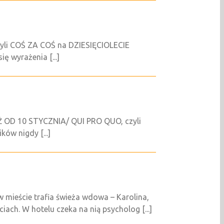
i COŚ ZA COŚ na DZIESIĘCIOLECIE
 wyrażenia [...]
OD 10 STYCZNIA/ QUI PRO QUO, czyli
w nigdy [...]
ieście trafia świeża wdowa – Karolina,
ch. W hotelu czeka na nią psycholog [...]