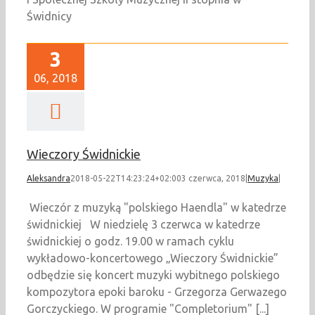
Świdnicy
3
06, 2018
Wieczory Świdnickie
Aleksandra
2018-05-22T14:23:24+02:00
3 czerwca, 2018
|
Muzyka
|
Wieczór z muzyką "polskiego Haendla" w katedrze
świdnickiej W niedzielę 3 czerwca w katedrze
świdnickiej o godz. 19.00 w ramach cyklu
wykładowo-koncertowego „Wieczory Świdnickie”
odbędzie się koncert muzyki wybitnego polskiego
kompozytora epoki baroku - Grzegorza Gerwazego
Gorczyckiego. W programie "Completorium" [...]