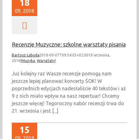
18
09, 2018
Recenzje Muzyczne: szkolne warsztaty pisania
Bartosz Łabuda
2018-09-07T09:34:03+02:00
18 września,
2018
|
Muzyka
,
Warsztaty
|
Już kolejny raz Wasze recenzje pomogą nam
jeszcze lepiej planować koncerty ŚOK! W
poprzednich edycjach nadesłaliście 40 tekstów i aż
9 z nich miało wpływ na nasz repertuar! Chcemy
jeszcze więcej! Tegoroczny nabór recenzji trwa do
21. września i jest [...]
15
09, 2018