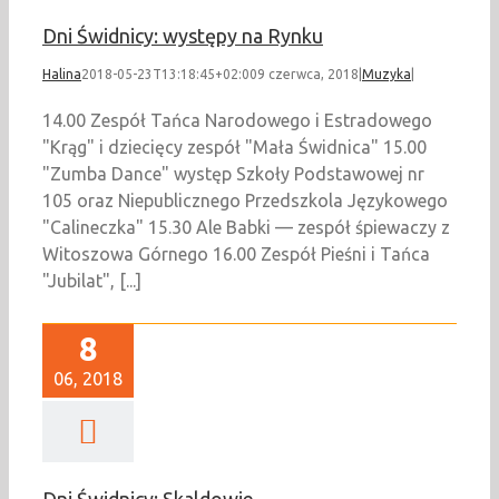
Dni Świdnicy: występy na Rynku
Halina
2018-05-23T13:18:45+02:00
9 czerwca, 2018
|
Muzyka
|
14.00 Zespół Tańca Narodowego i Estradowego
"Krąg" i dziecięcy zespół "Mała Świdnica" 15.00
"Zumba Dance" występ Szkoły Podstawowej nr
105 oraz Niepublicznego Przedszkola Językowego
"Calineczka" 15.30 Ale Babki — zespół śpiewaczy z
Witoszowa Górnego 16.00 Zespół Pieśni i Tańca
"Jubilat", [...]
8
06, 2018