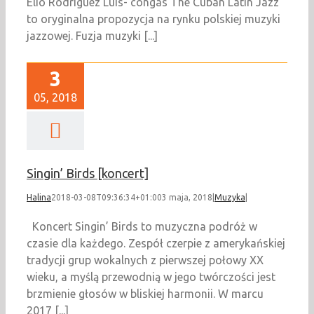
Elio Rodriguez Luis- congas The Cuban Latin Jazz
to oryginalna propozycja na rynku polskiej muzyki
jazzowej. Fuzja muzyki [...]
3
05, 2018
Singin’ Birds [koncert]
Halina
2018-03-08T09:36:34+01:00
3 maja, 2018
|
Muzyka
|
Koncert Singin’ Birds to muzyczna podróż w
czasie dla każdego. Zespół czerpie z amerykańskiej
tradycji grup wokalnych z pierwszej połowy XX
wieku, a myślą przewodnią w jego twórczości jest
brzmienie głosów w bliskiej harmonii. W marcu
2017 [...]