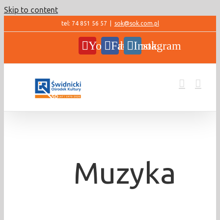
Skip to content
tel: 74 851 56 57
|
sok@sok.com.pl
YouTube
Facebook
Instagram
Muzyka