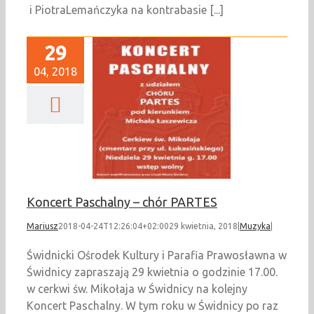
i PiotraLemańczyka na kontrabasie [...]
29
04, 2018
t Paschalny – chór
PARTES
Muzyka
Koncert Paschalny – chór PARTES
Mariusz
2018-04-24T12:26:04+02:00
29 kwietnia, 2018
|
Muzyka
|
Świdnicki Ośrodek Kultury i Parafia Prawosławna w
Świdnicy zapraszają 29 kwietnia o godzinie 17.00.
w cerkwi św. Mikołaja w Świdnicy na kolejny
Koncert Paschalny. W tym roku w Świdnicy po raz