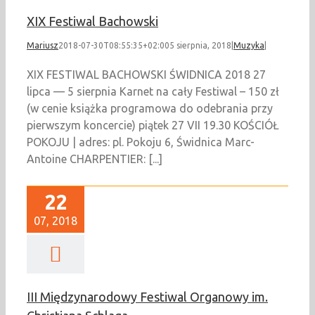
XIX Festiwal Bachowski
Mariusz
2018-07-30T08:55:35+02:00
5 sierpnia, 2018
|
Muzyka
|
XIX FESTIWAL BACHOWSKI ŚWIDNICA 2018 27
lipca — 5 sierpnia Karnet na cały Festiwal – 150 zł
(w cenie książka programowa do odebrania przy
pierwszym koncercie) piątek 27 VII 19.30 KOŚCIÓŁ
POKOJU | adres: pl. Pokoju 6, Świdnica Marc-
Antoine CHARPENTIER: [...]
22
07, 2018
III Międzynarodowy Festiwal Organowy im.