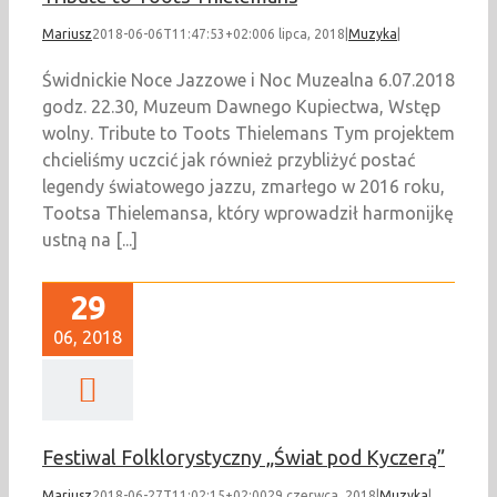
Mariusz
2018-06-06T11:47:53+02:00
6 lipca, 2018
|
Muzyka
|
Świdnickie Noce Jazzowe i Noc Muzealna 6.07.2018
godz. 22.30, Muzeum Dawnego Kupiectwa, Wstęp
wolny. Tribute to Toots Thielemans Tym projektem
chcieliśmy uczcić jak również przybliżyć postać
legendy światowego jazzu, zmarłego w 2016 roku,
Tootsa Thielemansa, który wprowadził harmonijkę
ustną na [...]
29
06, 2018
Festiwal Folklorystyczny „Świat pod Kyczerą”
Mariusz
2018-06-27T11:02:15+02:00
29 czerwca, 2018
|
Muzyka
|