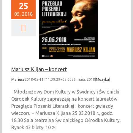
25
05, 2018
z Kiljan – koncert
Muzyka
Mariusz Kiljan – koncert
Mariusz
2018-05-11T11:39:29+02:00
25 maja, 2018
|
Muzyka
|
Młodzieżowy Dom Kultury w Świdnicy i Świdnicki
Ośrodek Kultury zapraszają na koncert laureatów
Przeglądu Piosenki Literackiej i koncert gwiazdy
wieczoru – Mariusza Kiljana 25.05.2018 r., godz.
18.30 Sala teatralna Świdnickiego Ośrodka Kultury,
Rynek 43 bilety: 10 zł