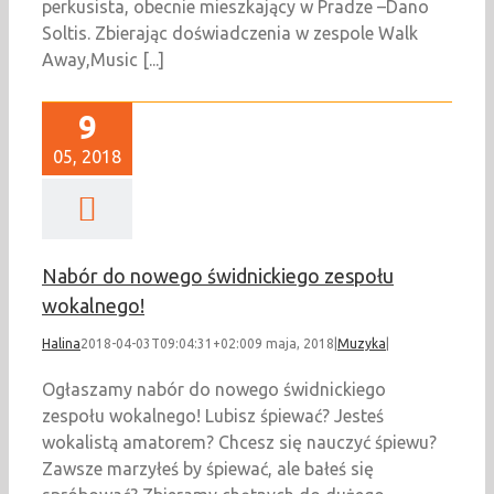
perkusista, obecnie mieszkający w Pradze –Dano
Soltis. Zbierając doświadczenia w zespole Walk
Away,Music [...]
9
05, 2018
Nabór do nowego świdnickiego zespołu
wokalnego!
Halina
2018-04-03T09:04:31+02:00
9 maja, 2018
|
Muzyka
|
Ogłaszamy nabór do nowego świdnickiego
zespołu wokalnego! Lubisz śpiewać? Jesteś
wokalistą amatorem? Chcesz się nauczyć śpiewu?
Zawsze marzyłeś by śpiewać, ale bałeś się