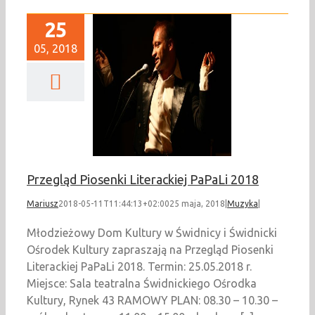
25
05, 2018
egląd Piosenki
ackiej PaPaLi 2018
Muzyka
Przegląd Piosenki Literackiej PaPaLi 2018
Mariusz
2018-05-11T11:44:13+02:00
25 maja, 2018
|
Muzyka
|
Młodzieżowy Dom Kultury w Świdnicy i Świdnicki
Ośrodek Kultury zapraszają na Przegląd Piosenki
Literackiej PaPaLi 2018. Termin: 25.05.2018 r.
Miejsce: Sala teatralna Świdnickiego Ośrodka
Kultury, Rynek 43 RAMOWY PLAN: 08.30 – 10.30 –