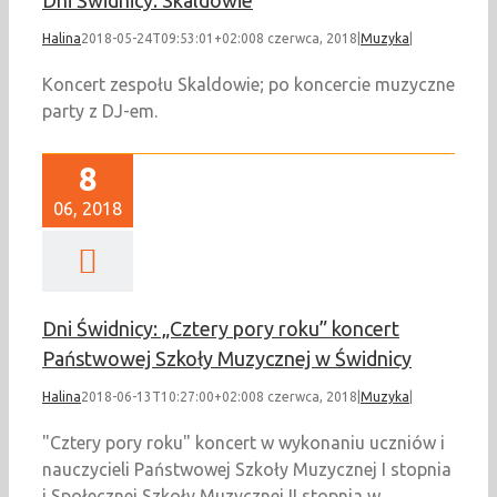
Dni Świdnicy: Skaldowie
Halina
2018-05-24T09:53:01+02:00
8 czerwca, 2018
|
Muzyka
|
Koncert zespołu Skaldowie; po koncercie muzyczne
party z DJ-em.
8
06, 2018
Dni Świdnicy: „Cztery pory roku” koncert
Państwowej Szkoły Muzycznej w Świdnicy
Halina
2018-06-13T10:27:00+02:00
8 czerwca, 2018
|
Muzyka
|
"Cztery pory roku" koncert w wykonaniu uczniów i
nauczycieli Państwowej Szkoły Muzycznej I stopnia
i Społecznej Szkoły Muzycznej II stopnia w