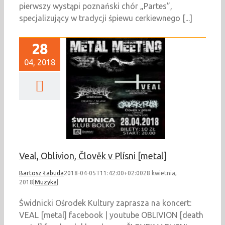
pierwszy wystąpi poznański chór „Partes”,
specjalizujący w tradycji śpiewu cerkiewnego [...]
28
04, 2018
Oblivion, Člověk v
Plísni [metal]
Muzyka
Veal, Oblivion, Člověk v Plísni [metal]
Bartosz Łabuda
2018-04-05T11:42:00+02:00
28 kwietnia,
2018
|
Muzyka
|
Świdnicki Ośrodek Kultury zaprasza na koncert:
VEAL [metal] facebook | youtube OBLIVION [death