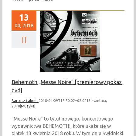
13
04, 2018
oth „Messe Noire”
ierowy pokaz dvd]
Muzyka
Behemoth „Messe Noire” [premierowy pokaz
dvd]
Bartosz Łabuda
2018-04-09T15:50:02+02:00
13 kwietnia,
2018
|
Muzyka
|
"Messe Noire" to tytuł nowego, koncertowego
wydawnictwa BEHEMOTH!, które ukaże się w
piątek 13 kwietnia 2018 roku. W tym dniu Świdnicki