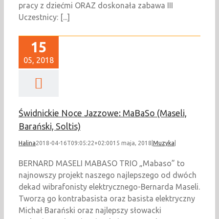
pracy z dziećmi ORAZ doskonała zabawa III
Uczestnicy: [...]
15
05, 2018
Świdnickie Noce Jazzowe: MaBaSo (Maseli,
Barański, Soltis)
Halina
2018-04-16T09:05:22+02:00
15 maja, 2018
|
Muzyka
|
BERNARD MASELI MABASO TRIO „Mabaso” to
najnowszy projekt naszego najlepszego od dwóch
dekad wibrafonisty elektrycznego-Bernarda Maseli.
Tworzą go kontrabasista oraz basista elektryczny
Michał Barański oraz najlepszy słowacki