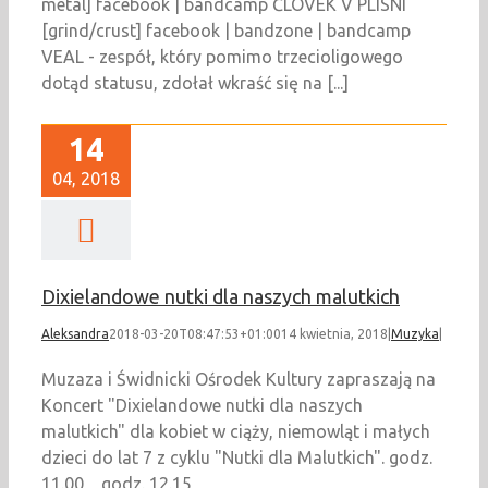
metal] facebook | bandcamp ČLOVEK V PLISNI
[grind/crust] facebook | bandzone | bandcamp
VEAL - zespół, który pomimo trzecioligowego
dotąd statusu, zdołał wkraść się na [...]
14
04, 2018
Dixielandowe nutki dla naszych malutkich
Aleksandra
2018-03-20T08:47:53+01:00
14 kwietnia, 2018
|
Muzyka
|
Muzaza i Świdnicki Ośrodek Kultury zapraszają na
Koncert "Dixielandowe nutki dla naszych
malutkich" dla kobiet w ciąży, niemowląt i małych
dzieci do lat 7 z cyklu "Nutki dla Malutkich". godz.
11.00 godz. 12.15