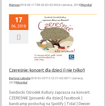
Mariusz
2018-06-11T08:58:42+02:00
24 czerwca, 2018
|
Muzyka
|
17
06, 2018
śnie: koncert dla
eci (i nie tylko!)
Muzyka
Czereśnie: koncert dla dzieci (i nie tylko!)
Bartosz Łabuda
2018-05-30T13:55:31+02:00
17 czerwca,
2018
|
Muzyka
|
Świdnicki Ośrodek Kultury zaprasza na koncert:
CZEREŚNIE [piosenki dla dzieci] facebook |
bandcamp posłuchaj na Spotify | Tidal | Deezer