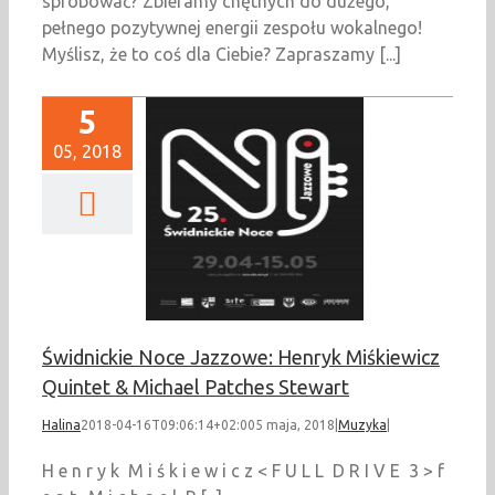
spróbować? Zbieramy chętnych do dużego,
pełnego pozytywnej energii zespołu wokalnego!
Myślisz, że to coś dla Ciebie? Zapraszamy [...]
5
05, 2018
ckie Noce Jazzowe:
Miśkiewicz Quintet
el Patches Stewart
Muzyka
Świdnickie Noce Jazzowe: Henryk Miśkiewicz
Quintet & Michael Patches Stewart
Halina
2018-04-16T09:06:14+02:00
5 maja, 2018
|
Muzyka
|
H e n r y k M i ś k i e w i c z < F U L L D R I V E 3 > f