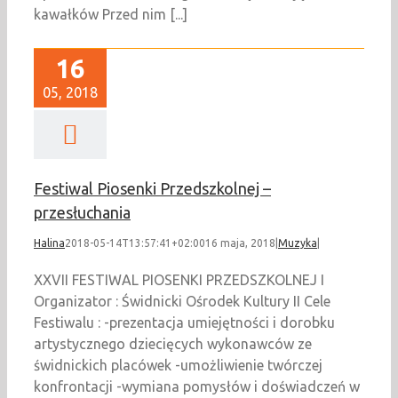
kawałków Przed nim [...]
16
05, 2018
Festiwal Piosenki Przedszkolnej –
przesłuchania
Halina
2018-05-14T13:57:41+02:00
16 maja, 2018
|
Muzyka
|
XXVII FESTIWAL PIOSENKI PRZEDSZKOLNEJ I
Organizator : Świdnicki Ośrodek Kultury II Cele
Festiwalu : -prezentacja umiejętności i dorobku
artystycznego dziecięcych wykonawców ze
świdnickich placówek -umożliwienie twórczej
konfrontacji -wymiana pomysłów i doświadczeń w