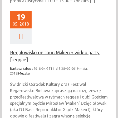
próby akustyczne 11.00 – 15.00 – konkurs [...]
19
05, 2018
Regałowisko on tour: Maken + wideo party
[reggae]
Bartosz Łabuda
2018-04-25T11:13:38+02:00
19 maja,
2018
|
Muzyka
|
Świdnicki Ośrodek Kultury oraz Festiwal
Regałowisko Bielawa zapraszają na rozgrzewkę
przedfestiwalową w rytmach reggae i dub! Gościem
specjalnym będzie Mirosław 'Maken' Dzięciołowski
(aka DJ Bass Reprodukktor Xiądz Maken I), który
opowie o festiwalu i zagra własną selekcję