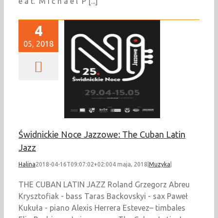
e a t. M i c h a e l P [...]
4
05, 2018
ckie Noce Jazzowe:
Cuban Latin Jazz
Muzyka
Świdnickie Noce Jazzowe: The Cuban Latin
Jazz
Halina
2018-04-16T09:07:02+02:00
4 maja, 2018
|
Muzyka
|
THE CUBAN LATIN JAZZ Roland Grzegorz Abreu
Krysztofiak - bass Taras Backovskyi - sax Paweł
Kukuła - piano Alexis Herrera Estevez– timbales