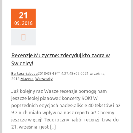
21
09, 2018
Recenzje Muzyczne: zdecyduj kto zagra w
Świdnicy!
Bartosz Łabuda
2018-09-19T14:37:48+02:00
21 września,
2018
|
Muzyka
,
Warsztaty
|
Już kolejny raz Wasze recenzje pomogą nam
jeszcze lepiej planować koncerty ŚOK! W
poprzednich edycjach nadesłaliście 40 tekstów i aż
9 z nich miało wpływ na nasz repertuar! Chcemy
jeszcze więcej! Tegoroczny nabór recenzji trwa do
21. września i jest [...]