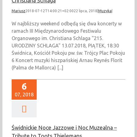
Christiana Schlaga
Mariusz
2018-07-12T14:00:21+02:00
22 lipca, 2018
|
Muzyka
|
W najbliższy weekend odbędą się dwa koncerty w
ramach III Międzynarodowego Festiwalu
Organowego im. Christiana Schlaga "215.
URODZINY SCHLAGA" 13.07.2018, PIĄTEK, 18:30
Świdnica, Kościół Pokoju pw. św. Trójcy Plac Pokoju
6 Koncert muzyki hiszpańskiej Arnau Reynés Florit
(Palma de Mallorca) [...]
6
07, 2018
Świdnickie Noce Jazzowe i Noc Muzealna –
Tribute to Toots Thielemans