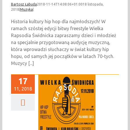
Bartosz Łabuda
2018-11-14T14:08:06+01:00
18 listopada,
2018
|
Muzyka
|
Historia kultury hip hop dla najmłodszych! W
ramach szóstej edycji bitwy freestyle Wielka
Rapsodia Świdnicka zapraszamy dzieci i młodzież
na specjalnie przygotowaną audycję muzyczną,
która wprowadzi słuchaczy w świat kultury hip
hopu, od samych jej początków w latach 70-tych.
Muzycy [...]
17
11, 2018
 K A R A P S O D I A
 N I C K A #6: bitwa
freestyle
Muzyka