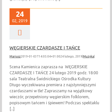
24
02, 2019
WĘGIERSKIE CZARDASZE I TAŃCE
Mariusz
2019-01-03T14:05:04+01:00
24 lutego, 2019
|
Muzyka
|
Scena Kamienica zaprasza na WĘGIERSKIE
CZARDASZE I TAŃCE 24 lutego 2019 godz. 18:00
sala Teatralna Świdnickiego Ośrodka Kultury
Długo wyczekiwana premiera z najsłynniejszymi
czardaszami w tle! Zapraszamy na wyjątkowy
wieczór, przepełniony węgierskim folklorem,
popisowym tańcem i śpiewem! Podczas spektaklu
[...]