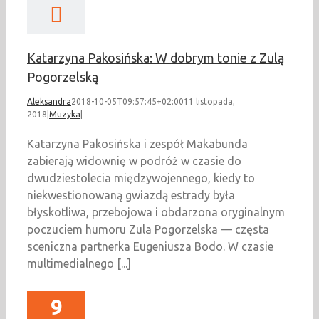
Katarzyna Pakosińska: W dobrym tonie z Zulą
Pogorzelską
Aleksandra
2018-10-05T09:57:45+02:00
11 listopada,
2018
|
Muzyka
|
Katarzyna Pakosińska i zespół Makabunda
zabierają widownię w podróż w czasie do
dwudziestolecia międzywojennego, kiedy to
niekwestionowaną gwiazdą estrady była
błyskotliwa, przebojowa i obdarzona oryginalnym
poczuciem humoru Zula Pogorzelska — częsta
sceniczna partnerka Eugeniusza Bodo. W czasie
multimedialnego [...]
9