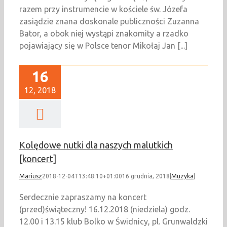
razem przy instrumencie w kościele św. Józefa
zasiądzie znana doskonale publiczności Zuzanna
Bator, a obok niej wystąpi znakomity a rzadko
pojawiający się w Polsce tenor Mikołaj Jan [...]
16
12, 2018
Kolędowe nutki dla naszych malutkich
[koncert]
Mariusz
2018-12-04T13:48:10+01:00
16 grudnia, 2018
|
Muzyka
|
Serdecznie zapraszamy na koncert
(przed)świąteczny! 16.12.2018 (niedziela) godz.
12.00 i 13.15 klub Bolko w Świdnicy, pl. Grunwaldzki