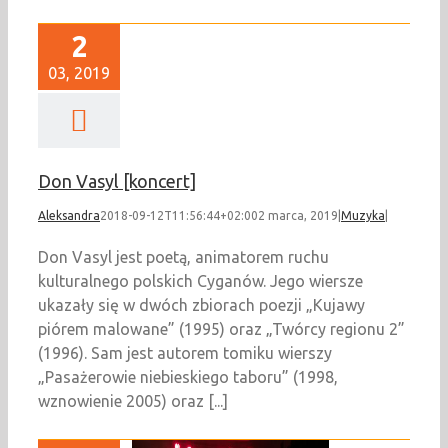
2
03, 2019
Don Vasyl [koncert]
Aleksandra
2018-09-12T11:56:44+02:00
2 marca, 2019
|
Muzyka
|
Don Vasyl jest poetą, animatorem ruchu
kulturalnego polskich Cyganów. Jego wiersze
ukazały się w dwóch zbiorach poezji „Kujawy
piórem malowane” (1995) oraz „Twórcy regionu 2”
(1996). Sam jest autorem tomiku wierszy
„Pasażerowie niebieskiego taboru” (1998,
wznowienie 2005) oraz [...]