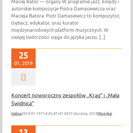
Maciej Bator — organy W programie jazz, kolędy i
autorskie kompozycje Piotra Damasiewicza oraz
Macieja Batora. Piotr Damasiewicz to kompozytor,
trębacz, edukator, oraz kurator
międzynarodowych platform muzycznych. W
swojej twórczości sięga do języka jazzu, [...]
25
01, 2019
Koncert noworoczny zespołów „Krąg” i „Mała
Świdnica”
Halina
2019-01-10T14:45:47+01:00
25 stycznia, 2019
|
Muzyka
|
13