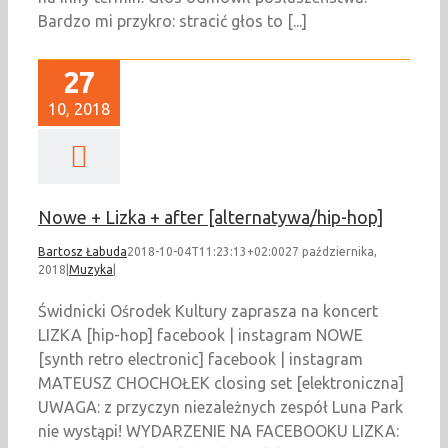
Bardzo mi przykro: stracić głos to [...]
27
10, 2018
Nowe + Lizka + after [alternatywa/hip-hop]
Bartosz Łabuda
2018-10-04T11:23:13+02:00
27 października,
2018
|
Muzyka
|
Świdnicki Ośrodek Kultury zaprasza na koncert
LIZKA [hip-hop] facebook | instagram NOWE
[synth retro electronic] facebook | instagram
MATEUSZ CHOCHOŁEK closing set [elektroniczna]
UWAGA: z przyczyn niezależnych zespół Luna Park
nie wystąpi! WYDARZENIE NA FACEBOOKU LIZKA: