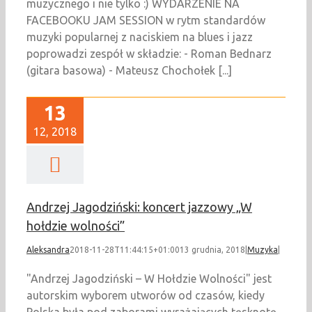
muzycznego i nie tylko :) WYDARZENIE NA
FACEBOOKU JAM SESSION w rytm standardów
muzyki popularnej z naciskiem na blues i jazz
poprowadzi zespół w składzie: - Roman Bednarz
(gitara basowa) - Mateusz Chochołek [...]
13
12, 2018
Andrzej Jagodziński: koncert jazzowy „W
hołdzie wolności”
Aleksandra
2018-11-28T11:44:15+01:00
13 grudnia, 2018
|
Muzyka
|
"Andrzej Jagodziński – W Hołdzie Wolności" jest
autorskim wyborem utworów od czasów, kiedy