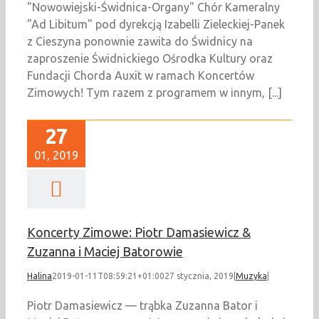
"Nowowiejski-Świdnica-Organy" Chór Kameralny
"Ad Libitum" pod dyrekcją Izabelli Zieleckiej-Panek
z Cieszyna ponownie zawita do Świdnicy na
zaproszenie Świdnickiego Ośrodka Kultury oraz
Fundacji Chorda Auxit w ramach Koncertów
Zimowych! Tym razem z programem w innym, [...]
27
01, 2019
Koncerty Zimowe: Piotr Damasiewicz &
Zuzanna i Maciej Batorowie
Halina
2019-01-11T08:59:21+01:00
27 stycznia, 2019
|
Muzyka
|
Piotr Damasiewicz — trąbka Zuzanna Bator i