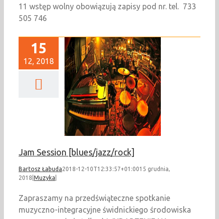
11 wstęp wolny obowiązują zapisy pod nr. tel. 733
505 746
15
12, 2018
Jam Session
lues/jazz/rock]
Muzyka
Jam Session [blues/jazz/rock]
Bartosz Łabuda
2018-12-10T12:33:57+01:00
15 grudnia,
2018
|
Muzyka
|
Zapraszamy na przedświąteczne spotkanie
muzyczno-integracyjne świdnickiego środowiska