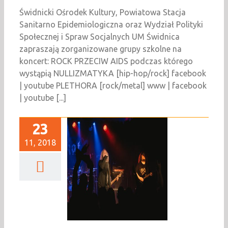
Świdnicki Ośrodek Kultury, Powiatowa Stacja
Sanitarno Epidemiologiczna oraz Wydział Polityki
Społecznej i Spraw Socjalnych UM Świdnica
zapraszają zorganizowane grupy szkolne na
koncert: ROCK PRZECIW AIDS podczas którego
wystąpią NULLIZMATYKA [hip-hop/rock] facebook
| youtube PLETHORA [rock/metal] www | facebook
| youtube [...]
23
11, 2018
Roman Kostrzewski
lethora [metal]
Muzyka