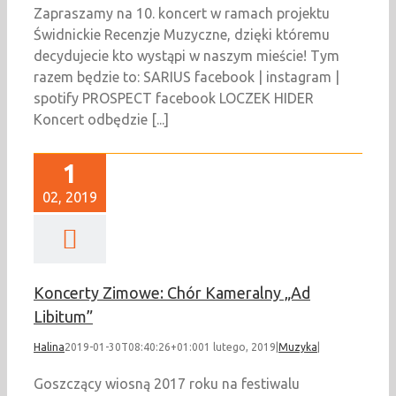
Zapraszamy na 10. koncert w ramach projektu
Świdnickie Recenzje Muzyczne, dzięki któremu
decydujecie kto wystąpi w naszym mieście! Tym
razem będzie to: SARIUS facebook | instagram |
spotify PROSPECT facebook LOCZEK HIDER
Koncert odbędzie [...]
1
02, 2019
Koncerty Zimowe: Chór Kameralny „Ad
Libitum”
Halina
2019-01-30T08:40:26+01:00
1 lutego, 2019
|
Muzyka
|
Goszczący wiosną 2017 roku na festiwalu