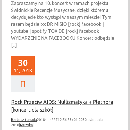
Zapraszamy na 10. koncert w ramach projektu
Świdnickie Recenzje Muzyczne, dzięki któremu
decydujecie kto wystąpi w naszym mieście! Tym
razem będzie to: DR MISIO [rock] facebook |
youtube | spotify TOXIDE [rock] facebook
WYDARZENIE NA FACEBOOKU Koncert odbędzie
[...]
30
11, 2018
Rock Przeciw AIDS: Nullizmatyka + Plethora
[koncert dla szkół]
Bartosz Łabuda
2018-11-22T12:56:53+01:00
30 listopada,
2018
|
Muzyka
|