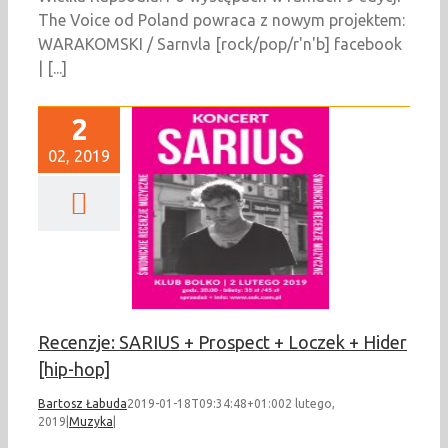
The Voice od Poland powraca z nowym projektem:
WARAKOMSKI / Sarnvla [rock/pop/r'n'b] facebook
| [...]
2
02, 2019
enzje: SARIUS +
t + Loczek + Hider
[hip-hop]
Muzyka
Recenzje: SARIUS + Prospect + Loczek + Hider
[hip-hop]
Bartosz Łabuda
2019-01-18T09:34:48+01:00
2 lutego,
2019
|
Muzyka
|