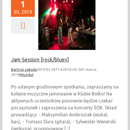
1
03, 2019
ssion [rock/blues]
Muzyka
Jam Session [rock/blues]
Bartosz Łabuda
2019-02-28T14:29:02+01:00
1 marca,
2019
|
Muzyka
|
Po udanym grudniowym spotkaniu, zapraszamy na
kolejne muzyczne jamowanie w Klubie Bolko! Na
aktywnych uczestników ponownie będzie czekać
poczęstunek i zaproszenia na koncerty ŚOK. Skład
prowadzący: - Maksymilian Ambroziak (wokal,
bas), - Tomasz Dura (gitara), - Sylwester Wenerski
(perkusja). proponowane [...]