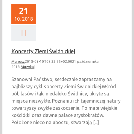
21
10, 2018
Koncerty Ziemi Świdnickiej
Mariusz
2018-09-10T08:33:55+02:00
21 października,
2018
|
Muzyka
|
Szanowni Państwo, serdecznie zapraszamy na
najbliższy cykl Koncerty Ziemi Świdnickiej.Wśród
pól, lasów i łąk, niedaleko Świdnicy, ukryte są
miejsca niezwykłe. Poznaniu ich tajemniczej natury
towarzyszy zwykle zaskoczenie. To małe wiejskie
kościółki oraz dawne pałace arystokratów.
Położone nieco na uboczu, stwarzają [...]