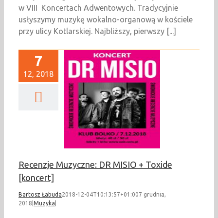
w VIII Koncertach Adwentowych. Tradycyjnie
usłyszymy muzykę wokalno-organową w kościele
przy ulicy Kotlarskiej. Najbliższy, pierwszy [...]
7
12, 2018
zje Muzyczne: DR
+ Toxide [koncert]
Muzyka
Recenzje Muzyczne: DR MISIO + Toxide
[koncert]
Bartosz Łabuda
2018-12-04T10:13:57+01:00
7 grudnia,
2018
|
Muzyka
|