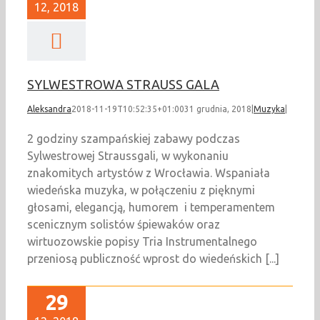
12, 2018
SYLWESTROWA STRAUSS GALA
Aleksandra
2018-11-19T10:52:35+01:00
31 grudnia, 2018
|
Muzyka
|
2 godziny szampańskiej zabawy podczas
Sylwestrowej Straussgali, w wykonaniu
znakomitych artystów z Wrocławia. Wspaniała
wiedeńska muzyka, w połączeniu z pięknymi
głosami, elegancją, humorem i temperamentem
scenicznym solistów śpiewaków oraz
wirtuozowskie popisy Tria Instrumentalnego
przeniosą publiczność wprost do wiedeńskich [...]
29