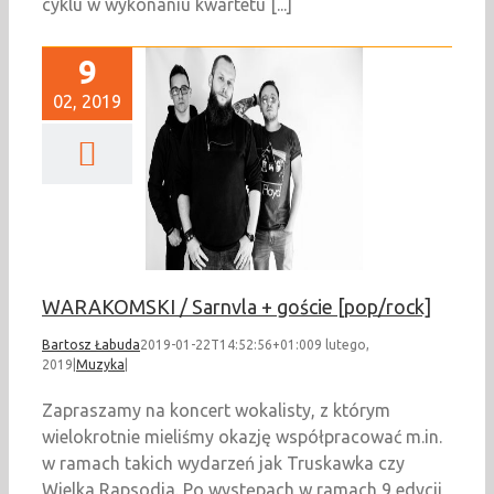
cyklu w wykonaniu kwartetu [...]
9
02, 2019
MSKI / Sarnvla +
cie [pop/rock]
Muzyka
WARAKOMSKI / Sarnvla + goście [pop/rock]
Bartosz Łabuda
2019-01-22T14:52:56+01:00
9 lutego,
2019
|
Muzyka
|
Zapraszamy na koncert wokalisty, z którym
wielokrotnie mieliśmy okazję współpracować m.in.
w ramach takich wydarzeń jak Truskawka czy
Wielka Rapsodia. Po występach w ramach 9 edycji