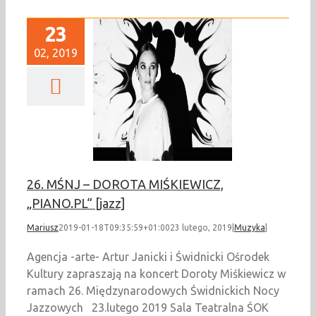
23
02, 2019
 MŚNJ – DOROTA
EWICZ, „PIANO.PL“
[jazz]
Muzyka
26. MŚNJ – DOROTA MIŚKIEWICZ,
„PIANO.PL“ [jazz]
Mariusz
2019-01-18T09:35:59+01:00
23 lutego, 2019
|
Muzyka
|
Agencja -arte- Artur Janicki i Świdnicki Ośrodek
Kultury zapraszają na koncert Doroty Miśkiewicz w
ramach 26. Międzynarodowych Świdnickich Nocy
Jazzowych 23.lutego 2019 Sala Teatralna ŚOK