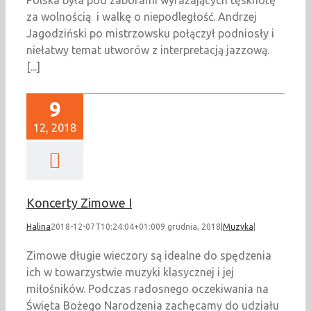
Polska była pod zaborami wyrażających tęsknotę
za wolnością i walkę o niepodległość. Andrzej
Jagodziński po mistrzowsku połączył podniosły i
niełatwy temat utworów z interpretacją jazzową.
[...]
9
12, 2018
Koncerty Zimowe I
Halina
2018-12-07T10:24:04+01:00
9 grudnia, 2018
|
Muzyka
|
Zimowe długie wieczory są idealne do spędzenia
ich w towarzystwie muzyki klasycznej i jej
miłośników. Podczas radosnego oczekiwania na
Święta Bożego Narodzenia zachęcamy do udziału