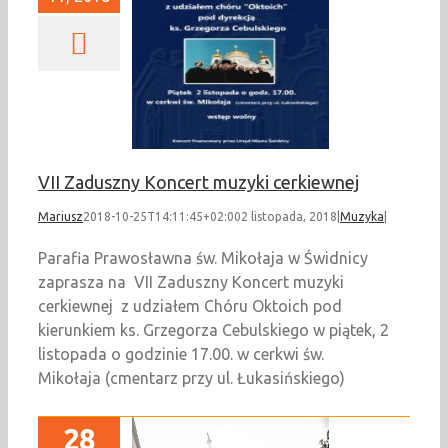
Zaduszny Koncert
yki cerkiewnej
Muzyka
VII Zaduszny Koncert muzyki cerkiewnej
Mariusz
2018-10-25T14:11:45+02:00
2 listopada, 2018
|
Muzyka
|
Parafia Prawosławna św. Mikołaja w Świdnicy
zaprasza na VII Zaduszny Koncert muzyki
cerkiewnej z udziałem Chóru Oktoich pod
kierunkiem ks. Grzegorza Cebulskiego w piątek, 2
listopada o godzinie 17.00. w cerkwi św.
Mikołaja (cmentarz przy ul. Łukasińskiego)
28