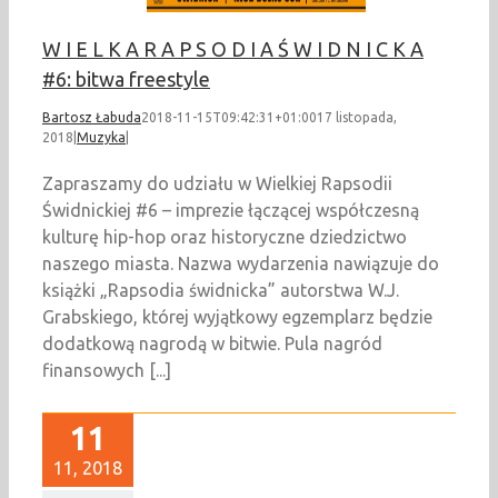
W I E L K A R A P S O D I A Ś W I D N I C K A
#6: bitwa freestyle
Bartosz Łabuda
2018-11-15T09:42:31+01:00
17 listopada,
2018
|
Muzyka
|
Zapraszamy do udziału w Wielkiej Rapsodii
Świdnickiej #6 – imprezie łączącej współczesną
kulturę hip-hop oraz historyczne dziedzictwo
naszego miasta. Nazwa wydarzenia nawiązuje do
książki „Rapsodia świdnicka” autorstwa W.J.
Grabskiego, której wyjątkowy egzemplarz będzie
dodatkową nagrodą w bitwie. Pula nagród
finansowych [...]
11
11, 2018