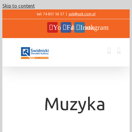
Skip to content
tel: 74 851 56 57
|
sok@sok.com.pl
YouTube
Facebook
Instagram
Muzyka