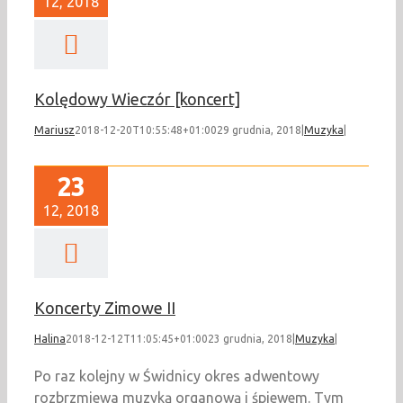
12, 2018
Kolędowy Wieczór [koncert]
Mariusz
2018-12-20T10:55:48+01:00
29 grudnia, 2018
|
Muzyka
|
23
12, 2018
Koncerty Zimowe II
Halina
2018-12-12T11:05:45+01:00
23 grudnia, 2018
|
Muzyka
|
Po raz kolejny w Świdnicy okres adwentowy
rozbrzmiewa muzyką organową i śpiewem. Tym