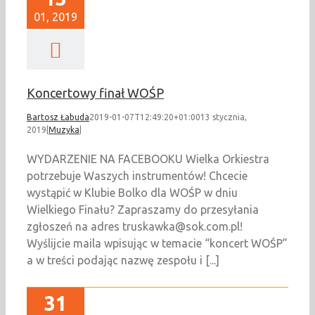
01, 2019
Koncertowy finał WOŚP
Bartosz Łabuda
2019-01-07T12:49:20+01:00
13 stycznia,
2019
|
Muzyka
|
WYDARZENIE NA FACEBOOKU Wielka Orkiestra
potrzebuje Waszych instrumentów! Chcecie
wystąpić w Klubie Bolko dla WOŚP w dniu
Wielkiego Finału? Zapraszamy do przesyłania
zgłoszeń na adres truskawka@sok.com.pl!
Wyślijcie maila wpisując w temacie “koncert WOŚP”
a w treści podając nazwę zespołu i [...]
31