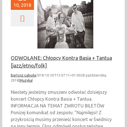
10, 2018
OŁANE: Chłopcy
a Basia + Tantua
azz/etno/folk]
Muzyka
ODWOŁANE: Chłopcy Kontra Basia + Tantua
[jazz/etno/folk]
Bartosz Łabuda
2018-10-30T13:07:11+01:00
28 października,
2018
|
Muzyka
|
Niestety jesteśmy zmuszeni odwołać dzisiejszy
koncert Chłopcy Kontra Basia + Tantua.
INFORMACJA NA TEMAT ZWROTU BILETÓW
Poniżej komunikat od zespołu: "Najmilejsi! Z
przykrością musimy przenieść koncert w Świdnicy
na inny termin. Głos odmówił posłuszeństwa.