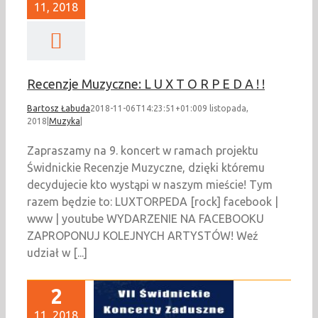
11, 2018
Recenzje Muzyczne: L U X T O R P E D A ! !
Bartosz Łabuda
2018-11-06T14:23:51+01:00
9 listopada,
2018
|
Muzyka
|
Zapraszamy na 9. koncert w ramach projektu
Świdnickie Recenzje Muzyczne, dzięki któremu
decydujecie kto wystąpi w naszym mieście! Tym
razem będzie to: LUXTORPEDA [rock] facebook |
www | youtube WYDARZENIE NA FACEBOOKU
ZAPROPONUJ KOLEJNYCH ARTYSTÓW! Weź
udział w [...]
2
11, 2018