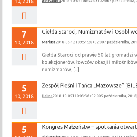
10, 2018
Aleksandra
2018-10-05T08:34:03+02:00
7 października,
Giełda Staroci, Numizmatów i Osobliwo
7
10, 2018
Mariusz
2018-06-12T09:51:28+02:00
7 października, 20
Giełda Staroci od prawie 50 lat gromadzi 
kolekcjonerów, łowców okazji i miłośników 
numizmatów, [...]
Zespół Pieśni i Tańca „Mazowsze” [
5
10, 2018
Halina
2018-10-05T10:03:36+02:00
5 października, 2018
Kongres Małżeństw – spotkania otwar
5