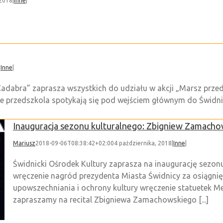
 2018
|
Inne
|
|
Inne
|
adabra” zaprasza wszystkich do udziału w akcji „Marsz przed
ne przedszkola spotykają się pod wejściem głównym do Świdn
Inauguracja sezonu kulturalnego: Zbigniew Zamachows
Mariusz
2018-09-06T08:38:42+02:00
4 października, 2018
|
Inne
|
Świdnicki Ośrodek Kultury zaprasza na inaugurację sezon
wręczenie nagród prezydenta Miasta Świdnicy za osiągnięc
upowszechniania i ochrony kultury wręczenie statuetek Mec
zapraszamy na recital Zbigniewa Zamachowskiego [...]