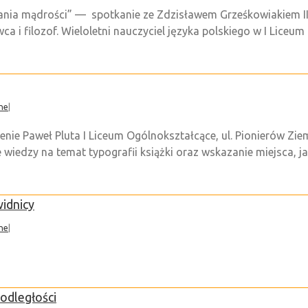
ania mądrości” — spotkanie ze Zdzisławem Grześkowiakiem II
ca i filozof. Wieloletni nauczyciel języka polskiego w I Lice
ne
|
ie Paweł Pluta I Liceum Ogólnokształcące, ul. Pionierów Ziemi
e wiedzy na temat typografii książki oraz wskazanie miejsca, 
idnicy
ne
|
odległości