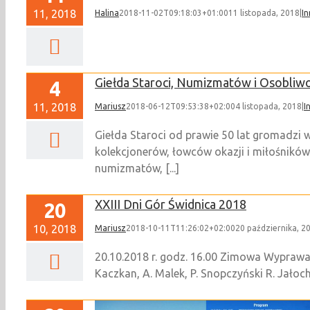
11, 2018
Halina
2018-11-02T09:18:03+01:00
11 listopada, 2018
|
In
Giełda Staroci, Numizmatów i Osobliwo
4
11, 2018
Mariusz
2018-06-12T09:53:38+02:00
4 listopada, 2018
|
I
Giełda Staroci od prawie 50 lat gromadzi 
kolekcjonerów, łowców okazji i miłośników 
numizmatów, [...]
XXIII Dni Gór Świdnica 2018
20
10, 2018
Mariusz
2018-10-11T11:26:02+02:00
20 października, 2
20.10.2018 r. godz. 16.00 Zimowa Wyprawa N
Kaczkan, A. Malek, P. Snopczyński R. Jałoc