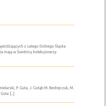
zyjeżdżających z całego Dolnego Śląska
nia mają w Świdnicy kolekcjonerzy
larski, P. Guła, J. Gołąb M. Bedrejczuk, M.
uła [...]