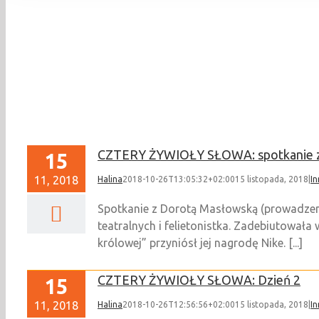
CZTERY ŻYWIOŁY SŁOWA: spotkanie z
15
11, 2018
Halina
2018-10-26T13:05:32+02:00
15 listopada, 2018
|
In
Spotkanie z Dorotą Masłowską (prowadzen
teatralnych i felietonistka. Zadebiutował
królowej” przyniósł jej nagrodę Nike. [...]
CZTERY ŻYWIOŁY SŁOWA: Dzień 2
15
11, 2018
Halina
2018-10-26T12:56:56+02:00
15 listopada, 2018
|
In