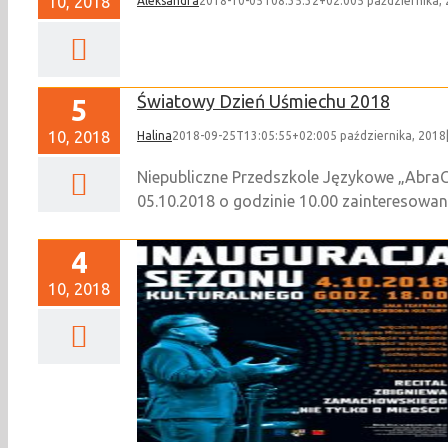
10, 2018
Aleksandra
2018-10-05T08:35:32+02:00
5 października,
Światowy Dzień Uśmiechu 2018
5
10, 2018
Halina
2018-09-25T13:05:55+02:00
5 października, 2018
Niepubliczne Przedszkole Językowe „AbraC
05.10.2018 o godzinie 10.00 zainteresowa
4
10, 2018
ralnego: Zbigniew
ecital]