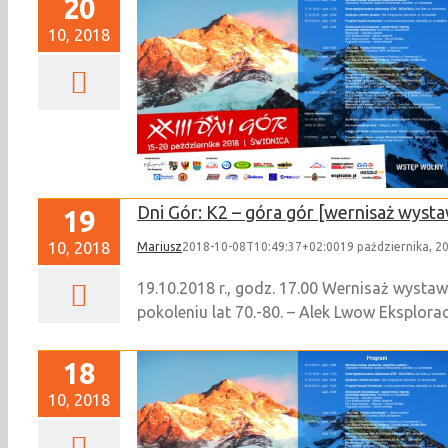
20
10, 2018
Gór
Dni Gór: K2 – góra gór [wernisaż wyst
19
10, 2018
Mariusz
2018-10-08T10:49:37+02:00
19 października, 2
19.10.2018 r., godz. 17.00 Wernisaż wystaw
pokoleniu lat 70.-80. – Alek Lwow Eksplorac
18
10, 2018