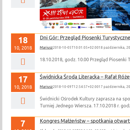
 dla świdniczan
Dni Gór: Przegląd Piosenki Turystyczne
18
10, 2018
Mariusz
2018-10-05T10:01:05+02:00
18 października, 2
18.10.2018, godz. 10.00 Przegląd Piosenki 
Świdnicka Środa Literacka – Rafał Róż
17
10, 2018
Mariusz
2018-10-09T12:54:57+02:00
17 października, 2
Świdnicki Ośrodek Kultury zaprasza na spo
Turniej Jednego Wiersza. 17.10.2018 r. g
Kongres Małżeństw – spotkania otwar
7