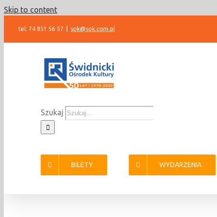
Skip to content
tel: 74 851 56 57
|
sok@sok.com.pl
Szukaj
BILETY
WYDARZENIA