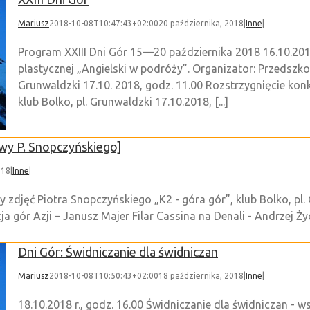
Mariusz
2018-10-08T10:47:43+02:00
20 października, 2018
|
Inne
|
Program XXIII Dni Gór 15—20 października 2018 16.10.201
plastycznej „Angielski w podróży”. Organizator: Przedszko
Grunwaldzki 17.10. 2018, godz. 11.00 Rozstrzygnięcie k
klub Bolko, pl. Grunwaldzki 17.10.2018, [...]
awy P. Snopczyńskiego]
018
|
Inne
|
y zdjęć Piotra Snopczyńskiego „K2 - góra gór”, klub Bolko, pl
ja gór Azji – Janusz Majer Filar Cassina na Denali - Andrzej Życ
Dni Gór: Świdniczanie dla świdniczan
Mariusz
2018-10-08T10:50:43+02:00
18 października, 2018
|
Inne
|
18.10.2018 r., godz. 16.00 Świdniczanie dla świdniczan - 