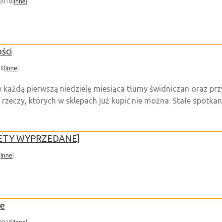
 2018
|
Inne
|
ści
18
|
Inne
|
w każdą pierwszą niedzielę miesiąca tłumy świdniczan oraz pr
rzeczy, których w sklepach już kupić nie można. Stałe spotka
BILETY WYPRZEDANE]
|
Inne
|
te