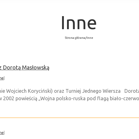
Inne
Strona główna
/
Inne
 Dorotą Masłowską
ne
|
ie Wojciech Koryciński) oraz Turniej Jednego Wiersza Dorot
a w 2002 powieścią „Wojna polsko-ruska pod flagą biało-czerw
ne
|