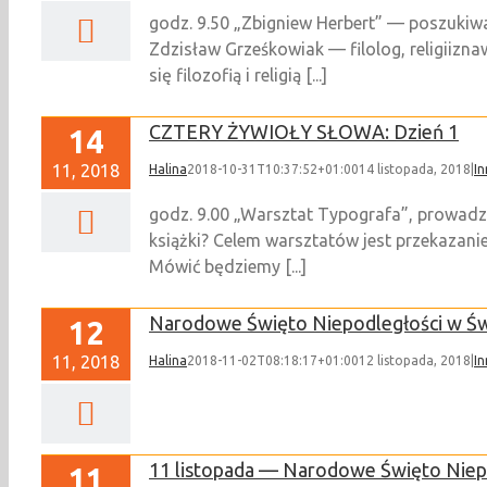
godz. 9.50 „Zbigniew Herbert” — poszukiw
Zdzisław Grześkowiak — filolog, religiiznaw
się filozofią i religią [...]
CZTERY ŻYWIOŁY SŁOWA: Dzień 1
14
11, 2018
Halina
2018-10-31T10:37:52+01:00
14 listopada, 2018
|
In
godz. 9.00 „Warsztat Typografa”, prowadzen
książki? Celem warsztatów jest przekazani
Mówić będziemy [...]
Narodowe Święto Niepodległości w Św
12
11, 2018
Halina
2018-11-02T08:18:17+01:00
12 listopada, 2018
|
In
11 listopada — Narodowe Święto Niep
11