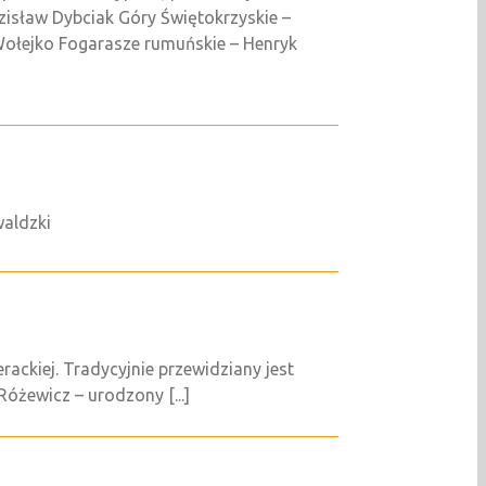
zisław Dybciak Góry Świętokrzyskie –
Wołejko Fogarasze rumuńskie – Henryk
waldzki
ackiej. Tradycyjnie przewidziany jest
óżewicz – urodzony [...]