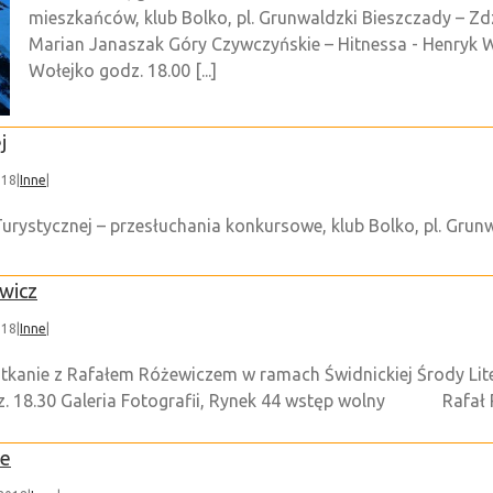
mieszkańców, klub Bolko, pl. Grunwaldzki Bieszczady – Zd
Marian Janaszak Góry Czywczyńskie – Hitnessa - Henryk 
Wołejko godz. 18.00 [...]
j
018
|
Inne
|
Turystycznej – przesłuchania konkursowe, klub Bolko, pl. Grun
ewicz
018
|
Inne
|
tkanie z Rafałem Różewiczem w ramach Świdnickiej Środy Liter
odz. 18.30 Galeria Fotografii, Rynek 44 wstęp wolny Rafał R
te