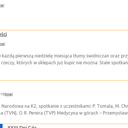
ne
|
ści
nne
|
w każdą pierwszą niedzielę miesiąca tłumy świdniczan oraz pr
rzeczy, których w sklepach już kupić nie można. Stałe spotka
018
|
Inne
|
arodowa na K2, spotkanie z uczestnikami: P. Tomala, M. Chmie
ha (TVN), O. R. Pereira (TVP) Medycyna w górach – Przemysław G
XXIII Dni Gór