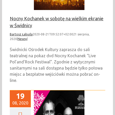
Nocny Kochanek w sobotę na wielkim ekranie
w Świdnicy
Bartosz Łabuda
2020-08-21T09:52:07+02:00
21 sierpnia,
2020
|
Newsy
|
Świdnicki Ośrodek Kultury zaprasza do sali
teatralnej na pokaz dvd Nocny Kochanek “Live
Pol’and’Rock Festiwal”. Zgodnie z wytycznymi
sanitarnymi na sali dostępna będzie tylko połowa
miejsc a bezpłatne wejściówki można pobrać on-
line.
19
08, 2020
a odmiana folku za