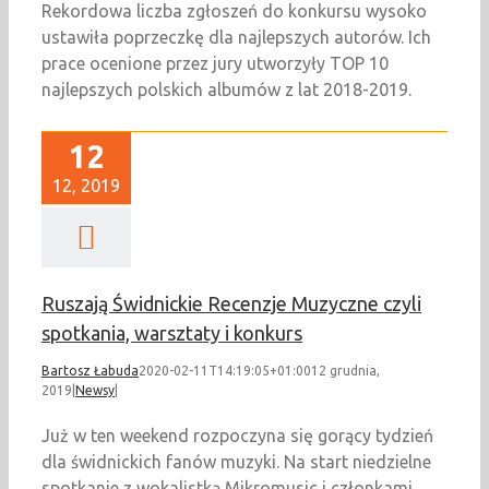
Rekordowa liczba zgłoszeń do konkursu wysoko
ustawiła poprzeczkę dla najlepszych autorów. Ich
prace ocenione przez jury utworzyły TOP 10
najlepszych polskich albumów z lat 2018-2019.
12
12, 2019
Ruszają Świdnickie Recenzje Muzyczne czyli
spotkania, warsztaty i konkurs
Bartosz Łabuda
2020-02-11T14:19:05+01:00
12 grudnia,
2019
|
Newsy
|
Już w ten weekend rozpoczyna się gorący tydzień
dla świdnickich fanów muzyki. Na start niedzielne
spotkanie z wokalistką Mikromusic i członkami