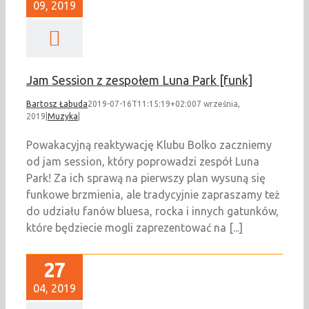
09, 2019
Jam Session z zespołem Luna Park [funk]
Bartosz Łabuda
2019-07-16T11:15:19+02:00
7 września,
2019
|
Muzyka
|
Powakacyjną reaktywację Klubu Bolko zaczniemy
od jam session, który poprowadzi zespół Luna
Park! Za ich sprawą na pierwszy plan wysuną się
funkowe brzmienia, ale tradycyjnie zapraszamy też
do udziału fanów bluesa, rocka i innych gatunków,
które będziecie mogli zaprezentować na [...]
27
04, 2019