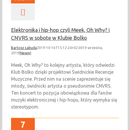
Elektronika i hip-hop czyli Meek, Oh Why? i
CNVRS w sobotę w Klubie Bolko
Bartosz Łabuda
2019-10-16T15:12:24+02:00
19 września,
2019
|
Newsy
|
Meek, Oh Why? to kolejny artysta, który odwiedzi
Klub Bolko dzięki projektowi Świdnickie Recenzje
Muzyczne. Przed nim na scenie zaprezentuje się
młody, świdnicki artysta o pseudonimie CNVRS.
Ten koncert to pozycja obowiązkowa dla fanów
muzyki elektronicznej i hip-hopu, który wymyka się
stereotypom.
7