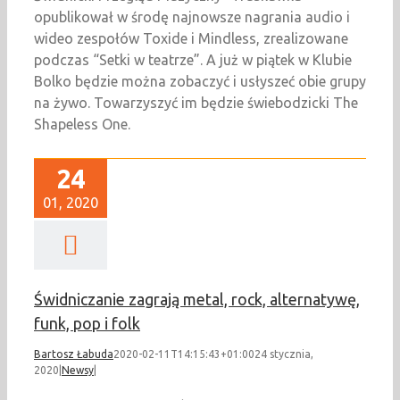
opublikował w środę najnowsze nagrania audio i
wideo zespołów Toxide i Mindless, zrealizowane
podczas “Setki w teatrze”. A już w piątek w Klubie
Bolko będzie można zobaczyć i usłyszeć obie grupy
na żywo. Towarzyszyć im będzie świebodzicki The
Shapeless One.
24
01, 2020
Świdniczanie zagrają metal, rock, alternatywę,
funk, pop i folk
Bartosz Łabuda
2020-02-11T14:15:43+01:00
24 stycznia,
2020
|
Newsy
|