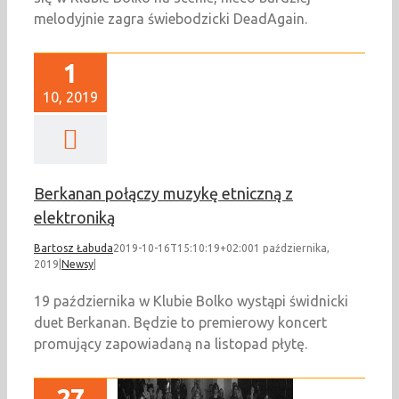
melodyjnie zagra świebodzicki DeadAgain.
1
10, 2019
Berkanan połączy muzykę etniczną z
elektroniką
Bartosz Łabuda
2019-10-16T15:10:19+02:00
1 października,
2019
|
Newsy
|
19 października w Klubie Bolko wystąpi świdnicki
duet Berkanan. Będzie to premierowy koncert
promujący zapowiadaną na listopad płytę.
27