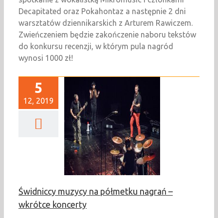
Decapitated oraz Pokahontaz a następnie 2 dni
warsztatów dziennikarskich z Arturem Rawiczem.
Zwieńczeniem będzie zakończenie naboru tekstów
do konkursu recenzji, w którym pula nagród
wynosi 1000 zł!
5
12, 2019
niccy muzycy na
metku nagrań –
rótce koncerty
Newsy
Świdniccy muzycy na półmetku nagrań –
wkrótce koncerty