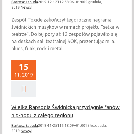
Bartosz Łabuda
2019-12-12T12:58:06+01:00
5 grudnia,
2019
|
Newsy
|
Zespół Toxide zakończył tegoroczne nagrania
świdnickich muzyków w ramach projektu “setka w
teatrze”. Do tej pory aż 12 zespołów pojawiło się
na deskach sali teatralnej ŚOK, prezentując m.in.
blues, funk, rock i metal.
15
11, 2019
Wielka Rapsodia Świdnicka przyciągnie fanów
hip-hopu z całego regionu
Bartosz Łabuda
2019-11-25T15:18:09+01:00
15 listopada,
2019
|
Newsy
|