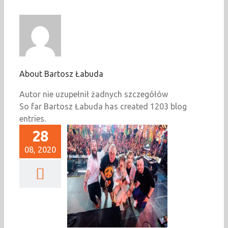
About
Bartosz Łabuda
Autor nie uzupełnił żadnych szczegółów
So far Bartosz Łabuda has created 1203 blog
entries.
28
08, 2020
Jabłoni na wielkim
anie w Świdnicy
Newsy