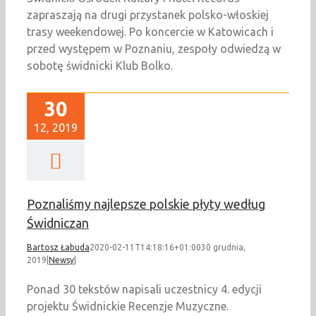
zapraszają na drugi przystanek polsko-włoskiej
trasy weekendowej. Po koncercie w Katowicach i
przed występem w Poznaniu, zespoły odwiedzą w
sobotę świdnicki Klub Bolko.
30
12, 2019
Poznaliśmy najlepsze polskie płyty według
Świdniczan
Bartosz Łabuda
2020-02-11T14:18:16+01:00
30 grudnia,
2019
|
Newsy
|
Ponad 30 tekstów napisali uczestnicy 4. edycji
projektu Świdnickie Recenzje Muzyczne.