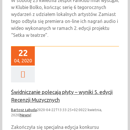
W sobotę 25 kwietnia zespół FanKlub miał wystąpić
w Klubie Bolko, kończąc serię 6 tegorocznych
wydarzeń z udziałem lokalnych artystów. Zamiast
tego odbyła się premiera on-line ich nagrań audio i
wideo wykonanych w ramach 2. edycji projektu
“Setka w teatrze”.
22
04, 2020
Świdniczanie polecają płyty – wyniki 5. edycji
Recenzji Muzycznych
Bartosz Łabuda
2020-04-22T13:33:25+02:00
22 kwietnia,
2020
|
Newsy
|
Zakończyła się specjalna edycja konkursu