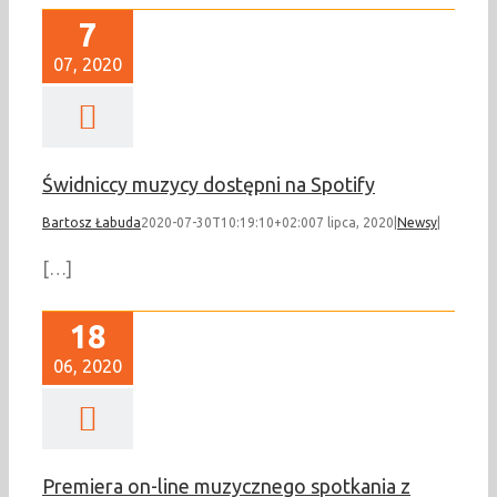
7
07, 2020
Świdniccy muzycy dostępni na Spotify
Bartosz Łabuda
2020-07-30T10:19:10+02:00
7 lipca, 2020
|
Newsy
|
[…]
18
06, 2020
Premiera on-line muzycznego spotkania z