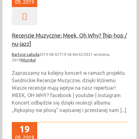
09, 2019
Recenzje Muzyczne: Meek, Oh Why? [hip-hop /
nu-jazz]
Bartosz Łabuda
2019-08-02T19:58:44+02:00
21 września,
2019
|
Muzyka
|
Zapraszamy na kolejny koncert w ramach projektu
Świdnickie Recenzje Muzyczne, dzięki któremu
Wasze recenzje mają wpływ na nasz repertuar!
MEEK, OH WHY? facebook | youtube | instagram
Koncert odbędzie się dzięki recenzji albumu
„Rękopisy nie płoną” napisanej i przesłanej nam [...]
19
09, 2019