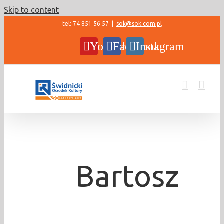
Skip to content
tel: 74 851 56 57
|
sok@sok.com.pl
YouTube
Facebook
Instagram
Bartosz