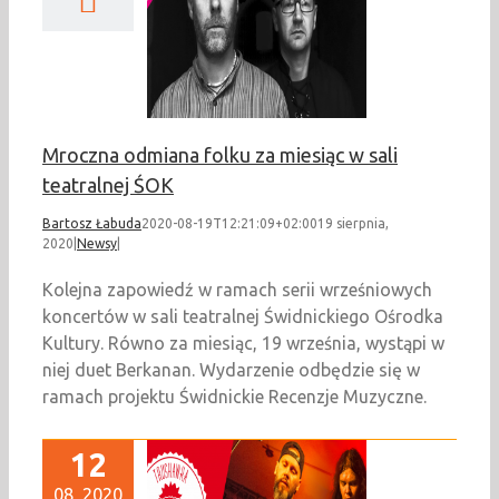
c w sali teatralnej
ŚOK
Newsy
Mroczna odmiana folku za miesiąc w sali
teatralnej ŚOK
Bartosz Łabuda
2020-08-19T12:21:09+02:00
19 sierpnia,
2020
|
Newsy
|
Kolejna zapowiedź w ramach serii wrześniowych
koncertów w sali teatralnej Świdnickiego Ośrodka
Kultury. Równo za miesiąc, 19 września, wystąpi w
niej duet Berkanan. Wydarzenie odbędzie się w
ramach projektu Świdnickie Recenzje Muzyczne.
12
08, 2020