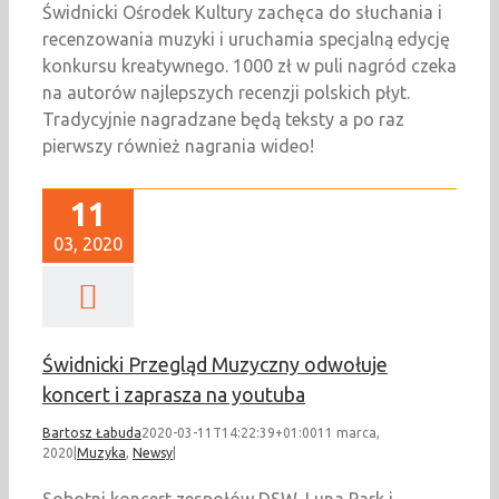
Świdnicki Ośrodek Kultury zachęca do słuchania i
recenzowania muzyki i uruchamia specjalną edycję
konkursu kreatywnego. 1000 zł w puli nagród czeka
na autorów najlepszych recenzji polskich płyt.
Tradycyjnie nagradzane będą teksty a po raz
pierwszy również nagrania wideo!
11
03, 2020
Świdnicki Przegląd Muzyczny odwołuje
koncert i zaprasza na youtuba
Bartosz Łabuda
2020-03-11T14:22:39+01:00
11 marca,
2020
|
Muzyka
,
Newsy
|