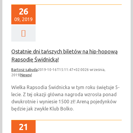
26
09, 2019
Ostatnie dni tańszych biletów na hip-hopową
Rapsodię Świdnicką!
Bartosz Łabuda
2019-10-16T15:11:47+02:00
26 września,
2019
|
Newsy
|
Wielka Rapsodia Świdnicka w tym roku świętuje 5-
lecie. Z tej okazji główna nagroda wzrosła ponad
dwukrotnie i wyniesie 1500 zł! Areną pojedynków
będzie jak zwykle Klub Bolko.
21