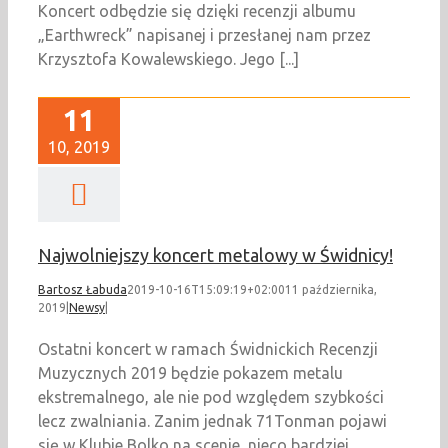
Koncert odbędzie się dzięki recenzji albumu
„Earthwreck” napisanej i przesłanej nam przez
Krzysztofa Kowalewskiego. Jego [...]
11
10, 2019
Najwolniejszy koncert metalowy w Świdnicy!
Bartosz Łabuda
2019-10-16T15:09:19+02:00
11 października,
2019
|
Newsy
|
Ostatni koncert w ramach Świdnickich Recenzji
Muzycznych 2019 będzie pokazem metalu
ekstremalnego, ale nie pod względem szybkości
lecz zwalniania. Zanim jednak 71Tonman pojawi
się w Klubie Bolko na scenie, nieco bardziej