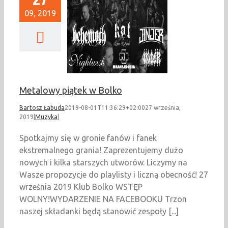
09, 2019
wy piątek w Bolko
Muzyka
Metalowy piątek w Bolko
Bartosz Łabuda
2019-08-01T11:36:29+02:00
27 września,
2019
|
Muzyka
|
Spotkajmy się w gronie fanów i fanek
ekstremalnego grania! Zaprezentujemy dużo
nowych i kilka starszych utworów. Liczymy na
Wasze propozycje do playlisty i liczną obecność! 27
września 2019 Klub Bolko WSTĘP
WOLNY!WYDARZENIE NA FACEBOOKU Trzon
naszej składanki będą stanowić zespoły [...]