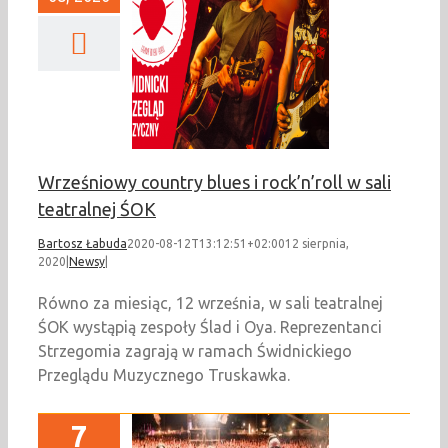
iowy country blues
ock’n’roll w sali
eatralnej ŚOK
Newsy
Wrześniowy country blues i rock’n’roll w sali
teatralnej ŚOK
Bartosz Łabuda
2020-08-12T13:12:51+02:00
12 sierpnia,
2020
|
Newsy
|
Równo za miesiąc, 12 września, w sali teatralnej
ŚOK wystąpią zespoły Ślad i Oya. Reprezentanci
Strzegomia zagrają w ramach Świdnickiego
Przeglądu Muzycznego Truskawka.
7