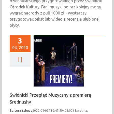
dziennikarskiego przygotowanego przez Świdnicki
Ośrodek Kultury. Fani muzyki po raz kolejny mogą
wygrać nagrody z puli 1000 zł - wystarczy
przygotować tekst lub wideo z recenzją ulubionej
płyty.
3
04, 2020
dnicki Przegląd
czny z premierą
Srednushy
Newsy
Świdnicki Przegląd Muzyczny z premierą
Srednushy
Bartosz Łabuda
2020-04-03T10:47:59+02:00
3 kwietnia,