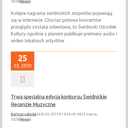
2020
|
Newsy
|
Kolejne nagrania świdnickich zespołów pojawiają
się w internecie. Chociaż połowa koncertów
przeglądu została odwołana, to Świdnicki Ośrodek
Kultury zgodnie z planem publikuje premiery audio i
wideo lokalnych artystów.
25
03, 2020
Trwa specjalna edycja konkursu Świdnickie
Recenzje Muzyczne
Bartosz Łabuda
2020-03-25T10:14:36+01:00
25 marca,
2020
|
Newsy
|