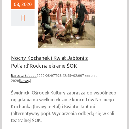
08, 2020
 Kochanek i Kwiat
i z Pol’and’Rock na
ekranie ŚOK
Newsy
Nocny Kochanek i Kwiat Jabłoni z
Pol’and’Rock na ekranie ŚOK
Bartosz Łabuda
2020-08-07T08:42:45+02:00
7 sierpnia,
2020
|
Newsy
|
Świdnicki Ośrodek Kultury zaprasza do wspólnego
oglądania na wielkim ekranie koncertów Nocnego
Kochanka (heavy metal) i Kwiatu Jabłoni
(alternatywny pop). Wydarzenia odbędą się w sali
teatralnej ŚOK.