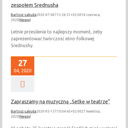
zespołem Srednusha
Bartosz Łabuda
2020-07-06T13:26:51+02:00
18 czerwca,
2020
|
Newsy
|
Letnie przesilenie to najlepszy moment, żeby
zaprezentować twórczość etno-folkowej
Srednushy.
27
04, 2020
Zapraszamy na muzyczną „Setkę w teatrze”
Bartosz Łabuda
2020-05-15T10:04:45+02:00
27 kwietnia,
2020
|
Newsy
|