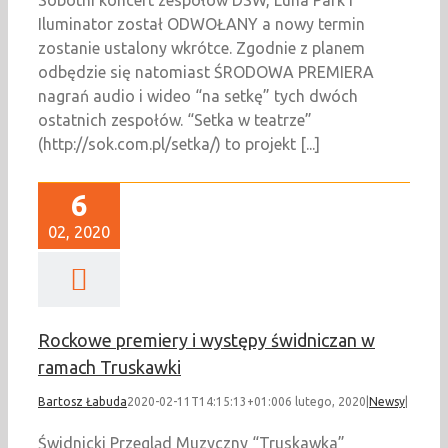
Sobotni koncert zespołów DSW, Luna Park i
Iluminator został ODWOŁANY a nowy termin
zostanie ustalony wkrótce. Zgodnie z planem
odbędzie się natomiast ŚRODOWA PREMIERA
nagrań audio i wideo “na setkę” tych dwóch
ostatnich zespołów. “Setka w teatrze”
(http://sok.com.pl/setka/) to projekt [...]
6
02, 2020
Rockowe premiery i występy świdniczan w
ramach Truskawki
Bartosz Łabuda
2020-02-11T14:15:13+01:00
6 lutego, 2020
|
Newsy
|
Świdnicki Przegląd Muzyczny “Truskawka”