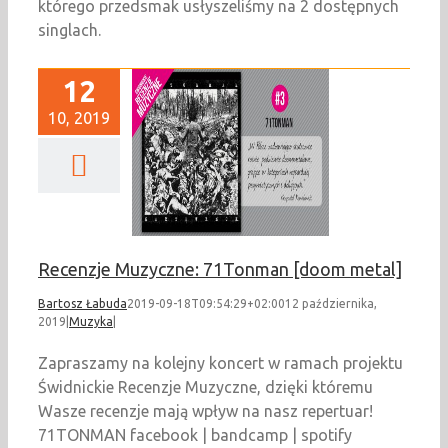
którego przedsmak usłyszeliśmy na 2 dostępnych
singlach.
12
10, 2019
enzje Muzyczne:
man [doom metal]
Muzyka
Recenzje Muzyczne: 71Tonman [doom metal]
Bartosz Łabuda
2019-09-18T09:54:29+02:00
12 października,
2019
|
Muzyka
|
Zapraszamy na kolejny koncert w ramach projektu
Świdnickie Recenzje Muzyczne, dzięki któremu
Wasze recenzje mają wpływ na nasz repertuar!
71TONMAN facebook | bandcamp | spotify