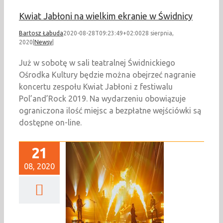
Kwiat Jabłoni na wielkim ekranie w Świdnicy
Bartosz Łabuda
2020-08-28T09:23:49+02:00
28 sierpnia,
2020
|
Newsy
|
Już w sobotę w sali teatralnej Świdnickiego
Ośrodka Kultury będzie można obejrzeć nagranie
koncertu zespołu Kwiat Jabłoni z festiwalu
Pol’and’Rock 2019. Na wydarzeniu obowiązuje
ograniczona ilość miejsc a bezpłatne wejściówki są
dostępne on-line.
21
08, 2020
Kochanek w sobotę
ielkim ekranie w
Świdnicy
Newsy