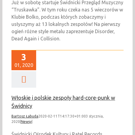
Już w sobotę startuje Świdnicki Przegląd Muzyczny
“Truskawka”. W tym roku czeka nas 5 wieczorów w
Klubie Bolko, podczas których zobaczymy i
usłyszymy aż 13 lokalnych zespołów! Na pierwszy
ogień różne style metalu zaprezentuje Disorder,
Dead Again i Collision.
3
01, 2020
Włoskie i polskie zespoły hard-core-punk w
Świdnicy
Bartosz Łabuda
2020-02-11T14:17:30+01:00
3 stycznia,
2020
|
Newsy
|
Świdnicki Ośrodek Kultury i Ratel Records