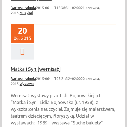
Bartosz Łabuda
2015-06-11T12:38:31+02:00
21 czerwca,
2015
|
Muzyka
|
20
06, 2015
Matka i Syn [wernisaż]
Bartosz Łabuda
2015-06-11T07:21:32+02:00
20 czerwca,
2015
|
Wystawa
|
Wernisaż wystawy prac Lidii Bojnowskiej p.t.:
"Matka i Syn" Lidia Bojnowska (ur. 1958), z
wykształcenia nauczyciel. Zajmuje się malarstwem,
teatrem dziecięcym, florystyką. Udział w
wystawach: -1989 - wystawa "Suche bukiety" -