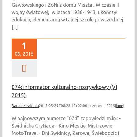
Gawłowskiego i Zofii z domu Misztal. W czasie II
wojny światowej, w latach 1936-1943, ukończył
edukację elementarną w tajnej szkole powszechnej
[...]
1
06, 2015
074: informator kulturalno-rozrywkowy (VI
2015)
Bartosz Łabuda
2015-05-29T08:28:12+02:00
1 czerwca, 2015
|
Inne
|
W najnowszym numerze "074" zapowiedzi m.in.: -
Świdnicka Gryfiada - Kino Męskie: Mistrzowie -
MotoTravel - Dni Świdnicy, Żarowa, Świebodzic i