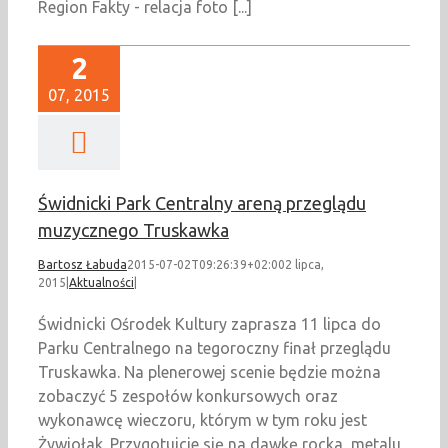
Region Fakty - relacja foto [...]
2
07, 2015
Świdnicki Park Centralny areną przeglądu
muzycznego Truskawka
Bartosz Łabuda
2015-07-02T09:26:39+02:00
2 lipca,
2015
|
Aktualności
|
Świdnicki Ośrodek Kultury zaprasza 11 lipca do
Parku Centralnego na tegoroczny finał przeglądu
Truskawka. Na plenerowej scenie będzie można
zobaczyć 5 zespołów konkursowych oraz
wykonawcę wieczoru, którym w tym roku jest
Żywiołak. Przygotujcie się na dawkę rocka, metalu