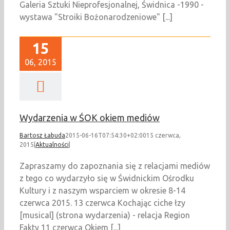
Galeria Sztuki Nieprofesjonalnej, Świdnica -1990 -
wystawa "Stroiki Bożonarodzeniowe" [...]
15
06, 2015
Wydarzenia w ŚOK okiem mediów
Bartosz Łabuda
2015-06-16T07:54:30+02:00
15 czerwca,
2015
|
Aktualności
|
Zapraszamy do zapoznania się z relacjami mediów
z tego co wydarzyło się w Świdnickim Ośrodku
Kultury i z naszym wsparciem w okresie 8-14
czerwca 2015. 13 czerwca Kochając ciche łzy
[musical] (strona wydarzenia) - relacja Region
Fakty 11 czerwca Okiem [...]