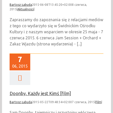
Bartosz Łabuda
2015-06-08T13:45:20+02:00
8 czerwca,
2015
|
Aktualności
|
Zapraszamy do zapoznania się z relacjami mediów
z tego co wydarzyło się w Świdnickim Ośrodku
Kultury i z naszym wsparciem w okresie 25 maja - 7
czerwca 2015. 6 czerwca Jam Session + Orchard +
Zakaz Wjazdu (strona wydarzenia) - [...]
7
06, 2015
Doonby. Każdy jest Kimś [film]
Bartosz Łabuda
2015-05-22T09:48:34+02:00
7 czerwca, 2015
|
Film
|
Sam Doonby, tajemniczy i przystojny włóczęga,