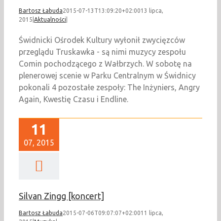
Bartosz Łabuda
2015-07-13T13:09:20+02:00
13 lipca,
2015
|
Aktualności
|
Świdnicki Ośrodek Kultury wyłonił zwycięzców
przeglądu Truskawka - są nimi muzycy zespołu
Comin pochodzącego z Wałbrzych. W sobotę na
plenerowej scenie w Parku Centralnym w Świdnicy
pokonali 4 pozostałe zespoły: The Inżyniers, Angry
Again, Kwestię Czasu i Endline.
11
07, 2015
Silvan Zingg [koncert]
Bartosz Łabuda
2015-07-06T09:07:07+02:00
11 lipca,