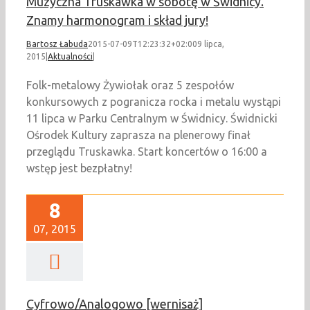
Muzyczna Truskawka w sobotę w Świdnicy.
Znamy harmonogram i skład jury!
Bartosz Łabuda
2015-07-09T12:23:32+02:00
9 lipca,
2015
|
Aktualności
|
Folk-metalowy Żywiołak oraz 5 zespołów
konkursowych z pogranicza rocka i metalu wystąpi
11 lipca w Parku Centralnym w Świdnicy. Świdnicki
Ośrodek Kultury zaprasza na plenerowy finał
przeglądu Truskawka. Start koncertów o 16:00 a
wstęp jest bezpłatny!
8
07, 2015
Cyfrowo/Analogowo [wernisaż]