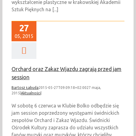
wykształcenie plastyczne w krakowskiej Akademii
Sztuk Pięknych na [...]
27
05, 2015
Orchard oraz Zakaz Wjazdu zagrają przed jam
session
Bartosz Łabuda
2015-05-27T09:09:18+02:00
27 maja,
2015
|
Aktualności
|
W sobotę 6 czerwca w Klubie Bolko odbędzie się
jam session poprzedzony występami świdnickich
zespołów Orchard i Zakaz Wjazdu. Świdnicki
Ośrodek Kultury zaprasza do udziału wszystkich
fanów muzyki oraz muzyków, którzy chcieliby