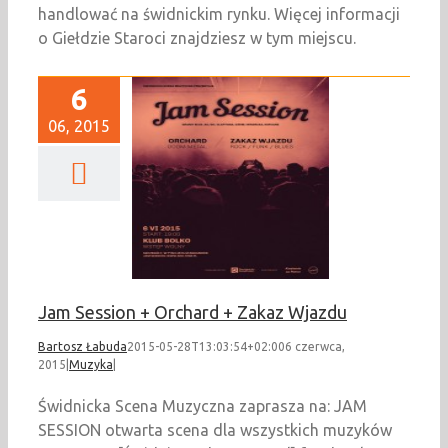
handlować na świdnickim rynku. Więcej informacji
o Giełdzie Staroci znajdziesz w tym miejscu.
6
06, 2015
ssion + Orchard +
akaz Wjazdu
Muzyka
Jam Session + Orchard + Zakaz Wjazdu
Bartosz Łabuda
2015-05-28T13:03:54+02:00
6 czerwca,
2015
|
Muzyka
|
Świdnicka Scena Muzyczna zaprasza na: JAM
SESSION otwarta scena dla wszystkich muzyków