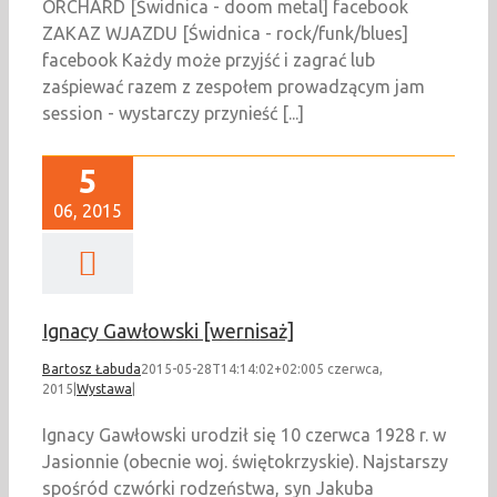
ORCHARD [Świdnica - doom metal] facebook
ZAKAZ WJAZDU [Świdnica - rock/funk/blues]
facebook Każdy może przyjść i zagrać lub
zaśpiewać razem z zespołem prowadzącym jam
session - wystarczy przynieść [...]
5
06, 2015
Ignacy Gawłowski [wernisaż]
Bartosz Łabuda
2015-05-28T14:14:02+02:00
5 czerwca,
2015
|
Wystawa
|
Ignacy Gawłowski urodził się 10 czerwca 1928 r. w
Jasionnie (obecnie woj. świętokrzyskie). Najstarszy
spośród czwórki rodzeństwa, syn Jakuba