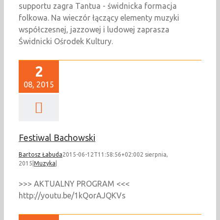
supportu zagra Tantua - świdnicka formacja
folkowa. Na wieczór łączący elementy muzyki
współczesnej, jazzowej i ludowej zaprasza
Świdnicki Ośrodek Kultury.
2
08, 2015
Festiwal Bachowski
Bartosz Łabuda
2015-06-12T11:58:56+02:00
2 sierpnia,
2015
|
Muzyka
|
>>> AKTUALNY PROGRAM <<<
http://youtu.be/1kQorAJQKVs