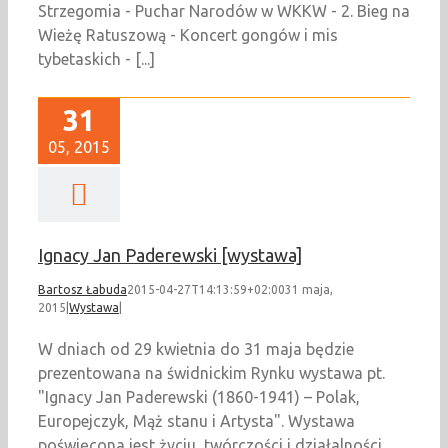
Strzegomia - Puchar Narodów w WKKW - 2. Bieg na
Wieżę Ratuszową - Koncert gongów i mis
tybetaskich - [...]
31
05, 2015
Ignacy Jan Paderewski [wystawa]
Bartosz Łabuda
2015-04-27T14:13:59+02:00
31 maja,
2015
|
Wystawa
|
W dniach od 29 kwietnia do 31 maja będzie
prezentowana na świdnickim Rynku wystawa pt.
"Ignacy Jan Paderewski (1860-1941) – Polak,
Europejczyk, Mąż stanu i Artysta". Wystawa
poświęcona jest życiu, twórczości i działalności