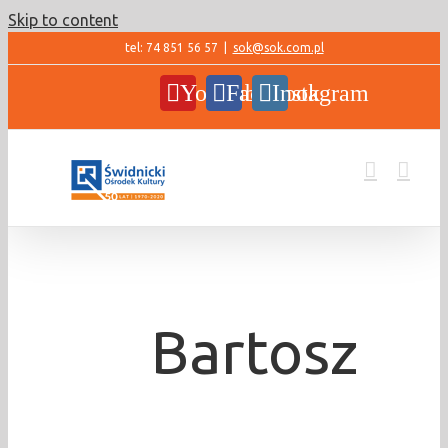
Skip to content
tel: 74 851 56 57
|
sok@sok.com.pl
YouTube
Facebook
Instagram
Bartosz