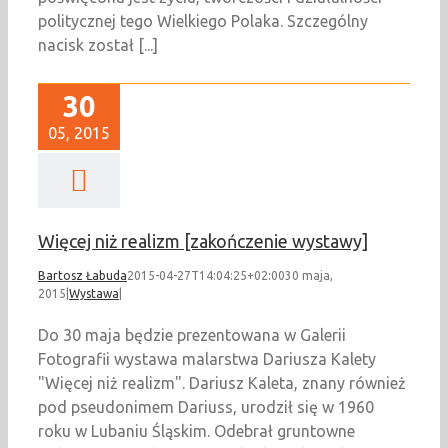
politycznej tego Wielkiego Polaka. Szczególny
nacisk został [...]
30
05, 2015
Więcej niż realizm [zakończenie wystawy]
Bartosz Łabuda
2015-04-27T14:04:25+02:00
30 maja,
2015
|
Wystawa
|
Do 30 maja będzie prezentowana w Galerii
Fotografii wystawa malarstwa Dariusza Kalety
"Więcej niż realizm". Dariusz Kaleta, znany również
pod pseudonimem Dariuss, urodził się w 1960
roku w Lubaniu Śląskim. Odebrał gruntowne