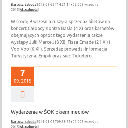
Bartosz Łabuda
2015-09-23T14:21:14+02:00
9 września,
2015
|
Aktualności
|
W środę 9 września ruszyła sprzedaż biletów na
koncert Chłopcy Kontra Basia (4 X) oraz karnetów
obejmujących oprócz tego wydarzenia także
występy Julii Marcell (8 XI), Fisza Emade (21 XI) i
Voo Voo (6 XII). Sprzedaż prowadzi Informacja
Turystyczna, Empik oraz sieć Ticketpro.
7
09, 2015
Wydarzenia w ŚOK okiem mediów
Bartosz Łabuda
2015-09-07T09:39:57+02:00
7 września,
2015
|
Aktualności
|