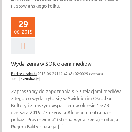
i... słowiańskiego folku.
29
06, 2015
Wydarzenia w ŚOK okiem mediów
Bartosz Łabuda
2015-06-29T10:42:45+02:00
29 czerwca,
2015
|
Aktualności
|
Zapraszamy do zapoznania się z relacjami mediów
z tego co wydarzyło się w Świdnickim Ośrodku
Kultury i z naszym wsparciem w okresie 15-28
czerwca 2015. 23 czerwca Alchemia teatralna –
pokaz "Piaskownica" (strona wydarzenia) - relacja
Region Fakty - relacja [...]