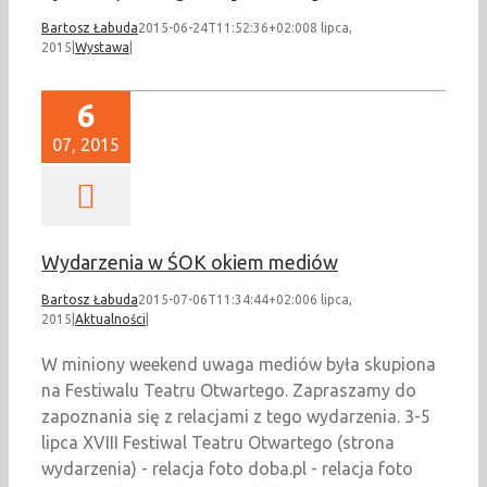
Bartosz Łabuda
2015-06-24T11:52:36+02:00
8 lipca,
2015
|
Wystawa
|
6
07, 2015
Wydarzenia w ŚOK okiem mediów
Bartosz Łabuda
2015-07-06T11:34:44+02:00
6 lipca,
2015
|
Aktualności
|
W miniony weekend uwaga mediów była skupiona
na Festiwalu Teatru Otwartego. Zapraszamy do
zapoznania się z relacjami z tego wydarzenia. 3-5
lipca XVIII Festiwal Teatru Otwartego (strona
wydarzenia) - relacja foto doba.pl - relacja foto