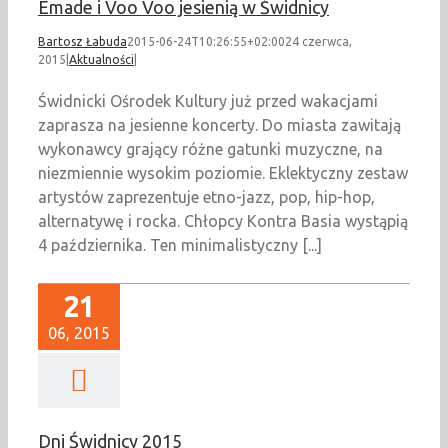
Emade i Voo Voo jesienią w Świdnicy
Bartosz Łabuda
2015-06-24T10:26:55+02:00
24 czerwca,
2015
|
Aktualności
|
Świdnicki Ośrodek Kultury już przed wakacjami
zaprasza na jesienne koncerty. Do miasta zawitają
wykonawcy grający różne gatunki muzyczne, na
niezmiennie wysokim poziomie. Eklektyczny zestaw
artystów zaprezentuje etno-jazz, pop, hip-hop,
alternatywę i rocka. Chłopcy Kontra Basia wystąpią
4 października. Ten minimalistyczny [...]
21
06, 2015
Dni Świdnicy 2015