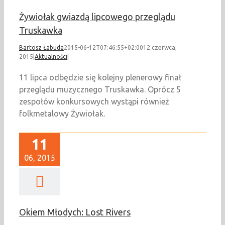
Żywiołak gwiazdą lipcowego przeglądu
Truskawka
Bartosz Łabuda
2015-06-12T07:46:55+02:00
12 czerwca,
2015
|
Aktualności
|
11 lipca odbędzie się kolejny plenerowy finał
przeglądu muzycznego Truskawka. Oprócz 5
zespołów konkursowych wystąpi również
folkmetalowy Żywiołak.
11
06, 2015
Okiem Młodych: Lost Rivers