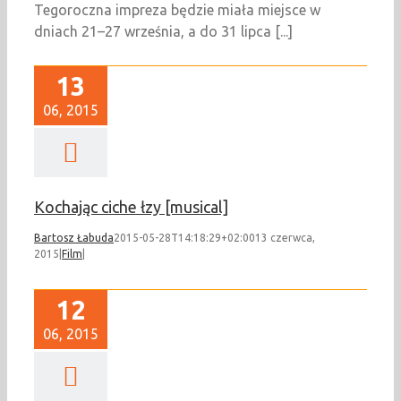
Tegoroczna impreza będzie miała miejsce w
dniach 21–27 września, a do 31 lipca [...]
13
06, 2015
Kochając ciche łzy [musical]
Bartosz Łabuda
2015-05-28T14:18:29+02:00
13 czerwca,
2015
|
Film
|
12
06, 2015