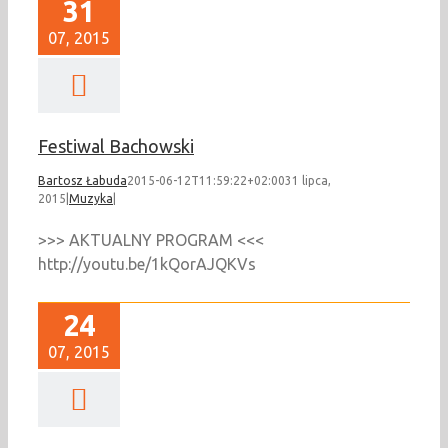
31
07, 2015
Festiwal Bachowski
Bartosz Łabuda
2015-06-12T11:59:22+02:00
31 lipca,
2015
|
Muzyka
|
>>> AKTUALNY PROGRAM <<<
http://youtu.be/1kQorAJQKVs
24
07, 2015