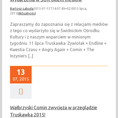
Bartosz Łabuda
2015-07-13T14:07:49+02:00
13 lipca,
2015
|
Aktualności
|
Zapraszamy do zapoznania się z relacjami mediów
z tego co wydarzyło się w Świdnickim Ośrodku
Kultury i z naszym wsparciem w minionym
tygodniu. 11 lipca Truskawka: Żywiołak + Endline +
Kwestia Czasu + Angry Again + Comin + The
Inżyniers [...]
13
07, 2015
Wałbrzyski Comin zwycięża w przeglądzie
Truskawka 2015!