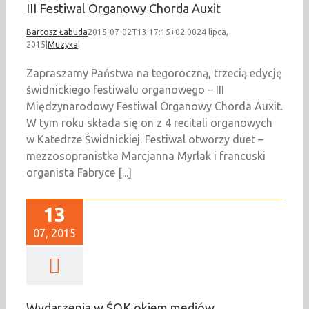
III Festiwal Organowy Chorda Auxit
Bartosz Łabuda
2015-07-02T13:17:15+02:00
24 lipca,
2015
|
Muzyka
|
Zapraszamy Państwa na tegoroczną, trzecią edycję
świdnickiego festiwalu organowego – III
Międzynarodowy Festiwal Organowy Chorda Auxit.
W tym roku składa się on z 4 recitali organowych
w Katedrze Świdnickiej. Festiwal otworzy duet –
mezzosopranistka Marcjanna Myrlak i francuski
organista Fabryce [...]
13
07, 2015
Wydarzenia w ŚOK okiem mediów