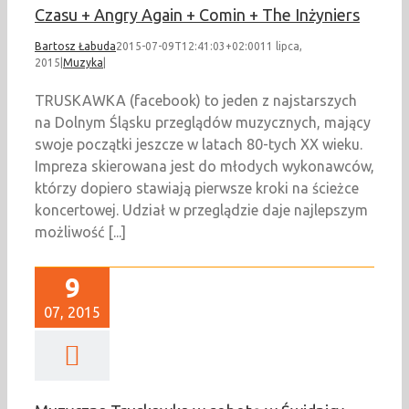
Czasu + Angry Again + Comin + The Inżyniers
Bartosz Łabuda
2015-07-09T12:41:03+02:00
11 lipca,
2015
|
Muzyka
|
TRUSKAWKA (facebook) to jeden z najstarszych
na Dolnym Śląsku przeglądów muzycznych, mający
swoje początki jeszcze w latach 80-tych XX wieku.
Impreza skierowana jest do młodych wykonawców,
którzy dopiero stawiają pierwsze kroki na ścieżce
koncertowej. Udział w przeglądzie daje najlepszym
możliwość [...]
9
07, 2015