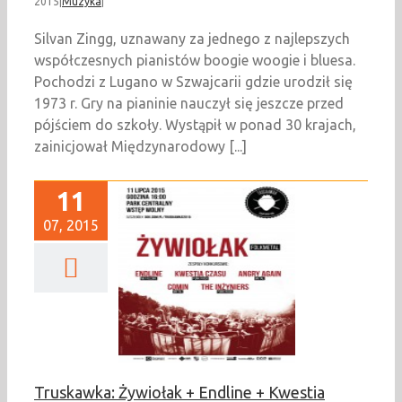
2015
|
Muzyka
|
Silvan Zingg, uznawany za jednego z najlepszych
współczesnych pianistów boogie woogie i bluesa.
Pochodzi z Lugano w Szwajcarii gdzie urodził się
1973 r. Gry na pianinie nauczył się jeszcze przed
pójściem do szkoły. Wystąpił w ponad 30 krajach,
zainicjował Międzynarodowy [...]
11
07, 2015
awka: Żywiołak +
e + Kwestia Czasu +
 Again + Comin +
The Inżyniers
Muzyka
Truskawka: Żywiołak + Endline + Kwestia