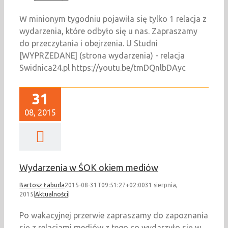
W minionym tygodniu pojawiła się tylko 1 relacja z
wydarzenia, które odbyło się u nas. Zapraszamy
do przeczytania i obejrzenia. U Studni
[WYPRZEDANE] (strona wydarzenia) - relacja
Swidnica24.pl https://youtu.be/tmDQnlbDAyc
31
08, 2015
Wydarzenia w ŚOK okiem mediów
Bartosz Łabuda
2015-08-31T09:51:27+02:00
31 sierpnia,
2015
|
Aktualności
|
Po wakacyjnej przerwie zapraszamy do zapoznania
się z relacjami mediów z tego co wydarzyło się w